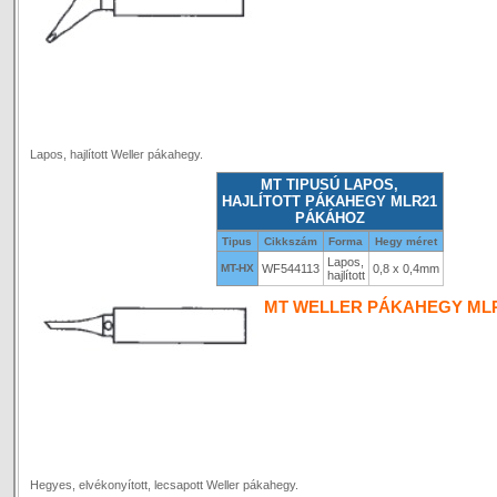
Lapos, hajlított Weller pákahegy.
MT TIPUSÚ LAPOS,
HAJLÍTOTT PÁKAHEGY MLR21
PÁKÁHOZ
Tipus
Cikkszám
Forma
Hegy méret
Lapos,
MT-HX
WF544113
0,8 x 0,4mm
hajlított
MT WELLER PÁKAHEGY MLR
Hegyes, elvékonyított, lecsapott Weller pákahegy.