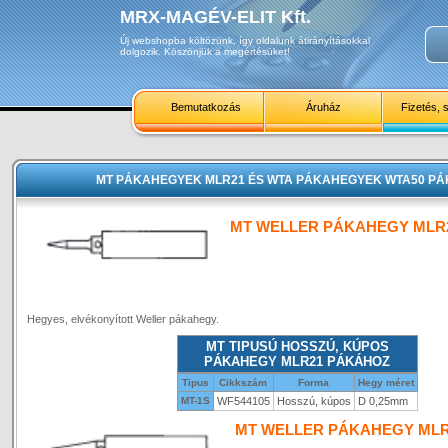
MRX-MAGÉV-ELIT Kft.
Új webshopba költözünk, így oldalunk átirányításokkal
dolgozik. Köszönjük a megértésüket!
Bemutatkozás
Áruház
Fizetés, s
MT PÁKAHEGYEK MLR21 ÉS WTA PÁKAHEGYEK WTA50 PÁ
MT WELLER PÁKAHEGY MLR
Hegyes, elvékonyított Weller pákahegy.
MT TIPUSÚ HOSSZÚ, KÚPOS
PÁKAHEGY MLR21 PÁKÁHOZ
Tipus
Cikkszám
Forma
Hegy méret
MT-1S
WF544105
Hosszú, kúpos
D 0,25mm
MT WELLER PÁKAHEGY MLR