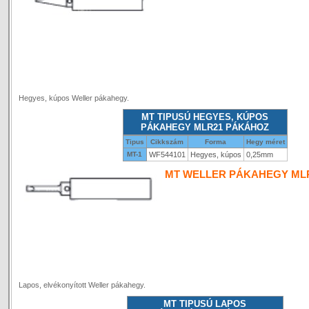
Hegyes, kúpos Weller pákahegy.
MT TIPUSÚ HEGYES, KÚPOS
PÁKAHEGY MLR21 PÁKÁHOZ
Tipus
Cikkszám
Forma
Hegy méret
MT-1
WF544101
Hegyes, kúpos
0,25mm
MT WELLER PÁKAHEGY ML
Lapos, elvékonyított Weller pákahegy.
MT TIPUSÚ LAPOS