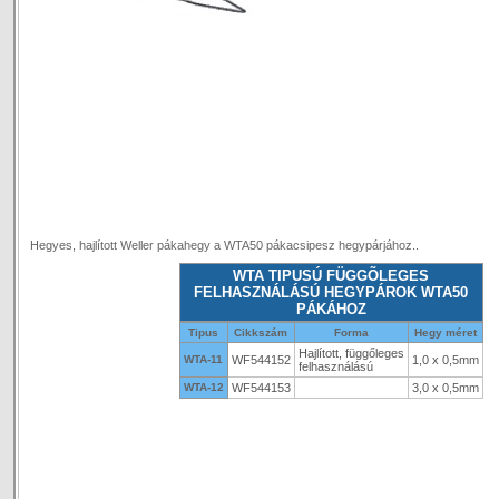
Hegyes, hajlított Weller pákahegy a WTA50 pákacsipesz hegypárjához..
WTA TIPUSÚ FÜGGÕLEGES
FELHASZNÁLÁSÚ HEGYPÁROK WTA50
PÁKÁHOZ
Tipus
Cikkszám
Forma
Hegy méret
Hajlított, függőleges
WTA-11
WF544152
1,0 x 0,5mm
felhasználású
WTA-12
WF544153
3,0 x 0,5mm