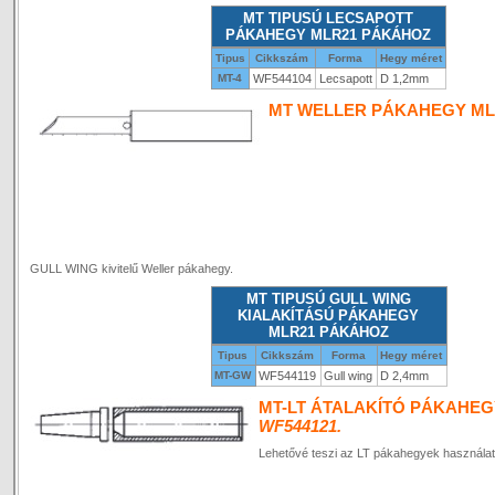
MT TIPUSÚ LECSAPOTT
PÁKAHEGY MLR21 PÁKÁHOZ
Tipus
Cikkszám
Forma
Hegy méret
MT-4
WF544104
Lecsapott
D 1,2mm
MT WELLER PÁKAHEGY ML
GULL WING kivitelű Weller pákahegy.
MT TIPUSÚ GULL WING
KIALAKÍTÁSÚ PÁKAHEGY
MLR21 PÁKÁHOZ
Tipus
Cikkszám
Forma
Hegy méret
MT-GW
WF544119
Gull wing
D 2,4mm
MT-LT ÁTALAKÍTÓ PÁKAHEG
WF544121.
Lehetővé teszi az LT pákahegyek használa