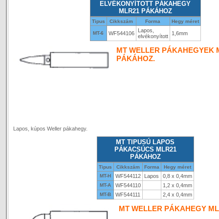
ELVÉKONYÍTOTT PÁKAHEGY
MLR21 PÁKÁHOZ
Tipus
Cikkszám
Forma
Hegy méret
Lapos,
MT-6
WF544106
1,6mm
elvékonyított
MT WELLER PÁKAHEGYEK 
PÁKÁHOZ.
Lapos, kúpos Weller pákahegy.
MT TIPUSÚ LAPOS
PÁKACSÚCS MLR21
PÁKÁHOZ
Tipus
Cikkszám
Forma
Hegy méret
MT-H
WF544112
Lapos
0,8 x 0,4mm
MT-A
WF544110
1,2 x 0,4mm
MT-B
WF544111
2,4 x 0,4mm
MT WELLER PÁKAHEGY ML