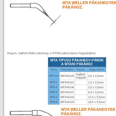
WTA WELLER PÁKAHEGYEK
PÁKÁHOZ.
Hegyes, hajlított Weller pákahegy a WTA50 pákacsipesz hegypárjához.
WTA TIPUSÚ PÁKAHEGY-PÁROK
A WTA50 PÁKÁHOZ
Tipus
Cikkszám
Forma
Hegy méret
Hajlított
WTA-1S
WF544145
0,5 x 0,5mm
hegypár
WTA-1
WF544141
1,0 x 0,5mm
WTA-2
WF544146
3,0 x 0,5mm
WTA-3
WF544147
6,0 x 0,5mm
WTA-4
WF544143
12,5 x 0,5mm
WTA-5
WF544144
18,5 x 0,5mm
WTA WELLER PÁKAHEGYEK
PÁKÁHOZ.