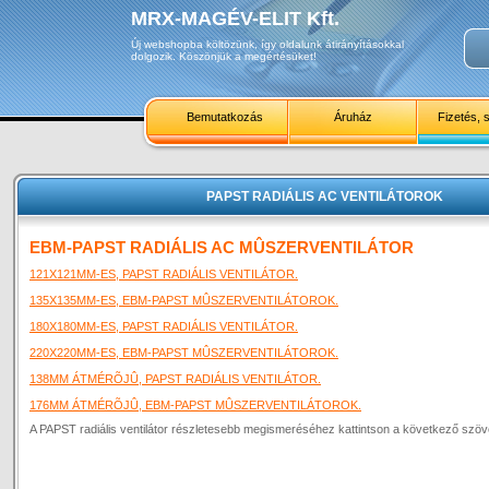
MRX-MAGÉV-ELIT Kft.
Új webshopba költözünk, így oldalunk átirányításokkal
dolgozik. Köszönjük a megértésüket!
Bemutatkozás
Áruház
Fizetés, s
PAPST RADIÁLIS AC VENTILÁTOROK
EBM-PAPST RADIÁLIS AC MÛSZERVENTILÁTOR
121X121MM-ES, PAPST RADIÁLIS VENTILÁTOR.
135X135MM-ES, EBM-PAPST MÛSZERVENTILÁTOROK.
180X180MM-ES, PAPST RADIÁLIS VENTILÁTOR.
220X220MM-ES, EBM-PAPST MÛSZERVENTILÁTOROK.
138MM ÁTMÉRÕJÛ, PAPST RADIÁLIS VENTILÁTOR.
176MM ÁTMÉRÕJÛ, EBM-PAPST MÛSZERVENTILÁTOROK.
A PAPST radiális ventilátor részletesebb megismeréséhez kattintson a következő szöv