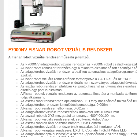
F7000NV FISNAR ROBOT VIZUÁLIS RENDSZER
A Fisnar robot vizuális rendszer műszaki jellemzői.
Az F7000NV adagolórobot vizuális rendszer az F7000N robot család kiegészí
A Fisnar robot rendszer tartozéka egy a feladatra alkalmassá tett személyi sz
Az adagolórobot vizuális rendszer a beállított automatikus adagolóprogramoktó
szolgál.
A Fisnar robot vizuális rendszerének formanyelve a CAD DXF és az EXCEL.
Az adagolórobot vizuális rendszere ideális nem szokványos adagolási útvona
Az asztali robot rendszer általában két pontot használ az útvonal illesztéséh
esetén egy pont is alkalmas.
A Fisnar robotok vizuális rendszere az automata illesztést a munkadarab 5m
tudja alkalmazni.
Az asztali robot rendszerhez opcionálisan LED fény használható tükröződő felü
Az adagolórobot rendszer ismétlődési pontossága: 0,006mm.
A Fisnar robot rendszer felbontása: 0,001mm.
Az adagolórobot vizuális rendszerének munkafelülete 400x400mm.
Az asztali robotok XYZ mozgatási tartománya: 400/400/100mm.
A Fisnar robot vizuális rendszerének szoftvere: Robot Vision.
Az asztali robotok által használt kamera: USB Camera.
Az adagolórobot vizuális rendszerének csatlakozási interface: LAN.
A Fisnar robot világítási rendszere: EXLITE Cognate In-Sight White LED.
Az adagolórobot optikai lencséje: 4-szeres (opcionálisan 2-szeres vagy 3-szo