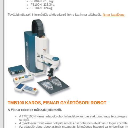
F8804N: 81,3kg.
F8100N: 115,3kg.
F8104N: 124kg.
További műszaki információk a következő linkre kattintva találhatók:
fisnar katalógus
.
TMB100 KAROS, FISNAR GYÁRTÓSORI ROBOT
A Fisnar robotok műszaki jellemzői.
A TMB100N karos adagolórobot folyadékok és paszták pont vagy tetszőleges
szolgál.
A gyártósori robot karos felépítésének köszönhetően alkalmas a legösszetetteb
Az adagolórobot robotkarának mozgatási lehetősége hasonló az emberi kar 