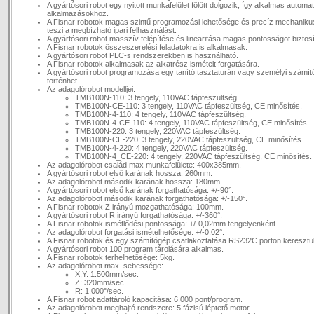
A gyártósori robot egy nyitott munkafelület fölött dolgozik, így alkalmas automa
alkalmazásokhoz.
A Fisnar robotok magas szintű programozási lehetősége és precíz mechaniku
teszi a megbízható ipari felhasználást.
A gyártósori robot masszív felépítése és linearitása magas pontosságot biztosí
A Fisnar robotok összeszerelési feladatokra is alkalmasak.
A gyártósori robot PLC-s rendszerekben is használható.
A Fisnar robotok alkalmasak az alkatrész ismételt forgatására.
A gyártósori robot programozása egy tanító tasztaturán vagy személyi számít
történhet.
Az adagolórobot modelljei:
TMB100N-110: 3 tengely, 110VAC tápfeszültség.
TMB100N-CE-110: 3 tengely, 110VAC tápfeszültség, CE minősítés.
TMB100N-4-110: 4 tengely, 110VAC tápfeszültség.
TMB100N-4-CE-110: 4 tengely, 110VAC tápfeszültség, CE minősítés.
TMB100N-220: 3 tengely, 220VAC tápfeszültség.
TMB100N-CE-220: 3 tengely, 220VAC tápfeszültség, CE minősítés.
TMB100N-4-220: 4 tengely, 220VAC tápfeszültség.
TMB100N-4_CE-220: 4 tengely, 220VAC tápfeszültség, CE minősítés.
Az adagolórobot család max munkafelülete: 400x385mm.
A gyártósori robot első karának hossza: 260mm.
Az adagolórobot második karának hossza: 180mm.
A gyártósori robot első karának forgathatósága: +/-90°.
Az adagolórobot második karának forgathatósága: +/-150°.
A Fisnar robotok Z irányú mozgathatósága: 100mm.
A gyártósori robot R irányú forgathatósága: +/-360°.
A Fisnar robotok ismétlődési pontossága: +/-0,02mm tengelyenként.
Az adagolórobot forgatási ismételhetősége: +/-0,02°.
A Fisnar robotok és egy számítógép csatlakoztatása RS232C porton keresztül 
A gyártósori robot 100 program tárolására alkalmas.
A Fisnar robotok terhelhetősége: 5kg.
Az adagolórobot max. sebessége:
X,Y: 1.500mm/sec.
Z: 320mm/sec.
R: 1.000°/sec.
A Fisnar robot adattároló kapacitása: 6.000 pont/program.
Az adagolórobot meghajtó rendszere: 5 fázisú léptető motor.