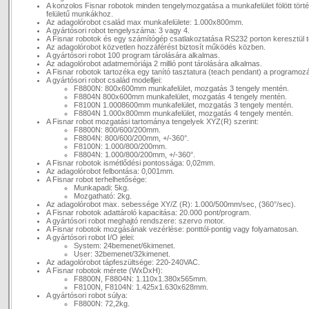
A konzolos Fisnar robotok minden tengelymozgatása a munkafelület fölött történ
felületű munkákhoz.
Az adagolórobot család max munkafelülete: 1.000x800mm.
A gyártósori robot tengelyszáma: 3 vagy 4.
A Fisnar robotok és egy számítógép csatlakoztatása RS232 porton keresztül t
Az adagolórobot közvetlen hozzáférést biztosít működés közben.
A gyártósori robot 100 program tárolására alkalmas.
Az adagolórobot adatmemóriája 2 millió pont tárolására alkalmas.
A Fisnar robotok tartozéka egy tanító tasztatura (teach pendant) a programoz
A gyártósori robot család modelljei:
F8800N: 800x600mm munkafelület, mozgatás 3 tengely mentén.
F8804N 800x600mm munkafelület, mozgatás 4 tengely mentén.
F8100N 1.0008600mm munkafelület, mozgatás 3 tengely mentén.
F8804N 1.000x800mm munkafelület, mozgatás 4 tengely mentén.
A Fisnar robot mozgatási tartománya tengelyek XYZ(R) szerint:
F8800N: 800/600/200mm.
F8804N: 800/600/200mm, +/-360°.
F8100N: 1.000/800/200mm.
F8804N: 1.000/800/200mm, +/-360°.
A Fisnar robotok ismétlődési pontossága: 0,02mm.
Az adagolórobot felbontása: 0,001mm.
A Fisnar robot terhelhetősége:
Munkapadi: 5kg.
Mozgatható: 2kg.
Az adagolórobot max. sebessége XY/Z (R): 1.000/500mm/sec, (360°/sec).
A Fisnar robotok adattároló kapacitása: 20.000 pont/program.
A gyártósori robot meghajtó rendszere: szervo motor.
A Fisnar robotok mozgásának vezérlése: ponttól-pontig vagy folyamatosan.
A gyártósori robot I/O jelei:
System: 24bemenet/6kimenet.
User: 32bemenet/32kimenet.
Az adagolórobot tápfeszültsége: 220-240VAC.
A Fisnar robotok mérete (WxDxH):
F8800N, F8804N: 1.110x1.380x565mm.
F8100N, F8104N: 1.425x1.630x628mm.
A gyártósori robot súlya:
F8800N: 72,2kg.