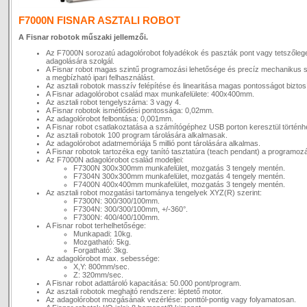
F7000N FISNAR ASZTALI ROBOT
A Fisnar robotok műszaki jellemzői.
Az F7000N sorozatú adagolórobot folyadékok és paszták pont vagy tetszőleg
adagolására szolgál.
A Fisnar robot magas szintű programozási lehetősége és precíz mechanikus s
a megbízható ipari felhasználást.
Az asztali robotok masszív felépítése és linearitása magas pontosságot biztosí
A Fisnar adagolórobot család max munkafelülete: 400x400mm.
Az asztali robot tengelyszáma: 3 vagy 4.
A Fisnar robotok ismétlődési pontossága: 0,02mm.
Az adagolórobot felbontása: 0,001mm.
A Fisnar robot csatlakoztatása a számítógéphez USB porton keresztül történhe
Az asztali robotok 100 program tárolására alkalmasak.
Az adagolórobot adatmemóriája 5 millió pont tárolására alkalmas.
A Fisnar robotok tartozéka egy tanító tasztatúra (teach pendant) a programoz
Az F7000N adagolórobot család modeljei:
F7300N 300x300mm munkafelület, mozgatás 3 tengely mentén.
F7304N 300x300mm munkafelület, mozgatás 4 tengely mentén.
F7400N 400x400mm munkafelület, mozgatás 3 tengely mentén.
Az asztali robot mozgatási tartománya tengelyek XYZ(R) szerint:
F7300N: 300/300/100mm.
F7304N: 300/300/100mm, +/-360°.
F7300N: 400/400/100mm.
A Fisnar robot terhelhetősége:
Munkapadi: 10kg.
Mozgatható: 5kg.
Forgatható: 3kg.
Az adagolórobot max. sebessége:
X,Y: 800mm/sec.
Z: 320mm/sec.
A Fisnar robot adattároló kapacitása: 50.000 pont/program.
Az asztali robotok meghajtó rendszere: léptető motor.
Az adagolórobot mozgásának vezérlése: ponttól-pontig vagy folyamatosan.