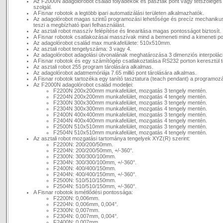
Az F2000N adagolórobot család folyadékok és paszták pont vagy tetszőleges
szolgál.
A Fisnar robotok a legtöbb ipari automatizálási területen alkalmazhatók.
Az adagolórobot magas szintű programozási lehetősége és precíz mechaniku
teszi a megbízható ipari felhasználást.
Az asztali robot masszív felépítése és linearitása magas pontosságot biztosít.
A Fisnar robotok csatlakozásai masszívak mind a bemeneti mind a kimeneti p
Az adagolórobot család max munkafelülete: 510x510mm.
Az asztali robot tengelyszáma: 3 vagy 4.
Az adagolórobot adagolási útvonalának meghatározása 3 dimenziós interpoláció
A Fisnar robotok és egy számítógép csatlakoztatása RS232 porton keresztül t
Az asztali robot 255 program tárolására alkalmas.
Az adagolórobot adatmemóriája 7.65 millió pont tárolására alkalmas.
A Fisnar robotok tartozéka egy tanító tasztatura (teach pendant) a programoz
Az F2000N adagolórobot család modeljei:
F2200N 200x200mm munkafelület, mozgatás 3 tengely mentén.
F2204N 200x200mm munkafelület, mozgatás 4 tengely mentén.
F2300N 300x300mm munkafelület, mozgatás 3 tengely mentén.
F2304N 300x300mm munkafelület, mozgatás 4 tengely mentén.
F2400N 400x400mm munkafelület, mozgatás 3 tengely mentén.
F2404N 400x400mm munkafelület, mozgatás 4 tengely mentén.
F2500N 510x510mm munkafelület, mozgatás 3 tengely mentén.
F2504N 510x510mm munkafelület, mozgatás 4 tengely mentén.
Az asztali robot mozgatási tartománya tengelyek XYZ(R) szerint:
F2200N: 200/200/50mm.
F2204N: 200/200/50mm, +/-360°.
F2300N: 300/300/100mm.
F2304N: 300/300/100mm, +/-360°.
F2400N: 400/400/150mm.
F2404N: 400/400/150mm, +/-360°.
F2500N: 510/510/150mm.
F2504N: 510/510/150mm, +/-360°.
A Fisnar robotok ismétlődési pontossága:
F2200N: 0,006mm.
F2204N: 0,006mm, 0,004°.
F2300N: 0,007mm.
F2304N: 0,007mm, 0,004°.
F2400N: 0,007mm.