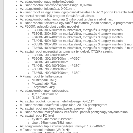
Az adagolórobot nagy terhelhetőségű.
A Fisnar robotok ismétlődési pontossága: 0,02mm.
Az adagolórobot felbontása: 0,001mm.
A Fisnar robot és egy számítógép csatlakoztatása RS232 porton keresztül tört
Az asztali robotok 100 program tárolására alkalmas.
Az adagolórobot adatmemóriája 2 millió pont tárolására alkalmas.
A Fisnar robotok tartozéka egy tanító tasztatura (teach pendant) a programoz
Az F3000N adagolórobot család modeljei:
F3300N 300x300mm munkafelület, mozgatás 3 tengely mentén.
F3304N 300x300mm munkafelület, mozgatás 4 tengely mentén.
F3400N 400x400mm munkafelület, mozgatás 3 tengely mentén.
F3404N 400x400mm munkafelület, mozgatás 4 tengely mentén.
F3350N 300x500mm munkafelület, mozgatás 3 tengely mentén, 2 munk
F3460N 400x600mm munkafelület, mozgatás 4 tengely mentén, 2 munk
Az asztali robot mozgatási tartománya tengelyek XYZ(R) szerint:
F3300N: 300/300/100mm.
F3304N: 300/300/100mm, +/-360°.
F3400N: 400/400/100mm.
F3404N: 400/400/100mm, +/-360°.
F3350N: 300/500/100mm.
F3460N: 400/600/100mm, +/-360°.
A Fisnar robot terhelhetősége:
Munkapadi: 15kg.
Mozgatható: 7kg.
Forgatható: 4kg.
Az adagolórobot max. sebessége:
X,Y,Z: 500mm/sec.
R: 360°/sec.
Az asztali robotok forgási ismételhetősége: +/-0,11°.
A Fisnar robotok adattároló kapacitása: 20.000 pont/program.
Az asztali robot meghajtó rendszere: szervo motor.
A Fisnar robotok mozgásának vezérléde: ponttól-pontig vagy folyamatosan.
Az asztali robot I/O jelei:
system: 4bemenet/5kimenet.
User: 16bemenet/15kimenet.
Az adagolórobot tápfeszültsége/teljesítménye: 100-240VAC.
A Fisnar robotok mérete (WxDxH):