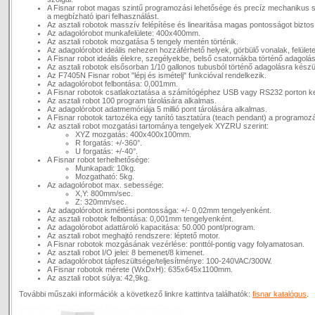
A Fisnar robot magas szintű programozási lehetősége és precíz mechanikus s
a megbízható ipari felhasználást.
Az asztali robotok masszív felépítése és linearitása magas pontosságot biztosí
Az adagolórobot munkafelülete: 400x400mm.
Az asztali robotok mozgatása 5 tengely mentén történik.
Az adagolórobot ideális nehezen hozzáférhető helyek, görbülő vonalak, felület
A Fisnar robot ideális élekre, szegélyekbe, belső csatornákba történő adagolás
Az asztali robotok elsősorban 1/10 gallonos tubusból történő adagolásra készü
Az F7405N Fisnar robot "lépj és ismételj" funkcióval rendelkezik.
Az adagolórobot felbontása: 0,001mm.
A Fisnar robotok csatlakoztatása a számítógéphez USB vagy RS232 porton ker
Az asztali robot 100 program tárolására alkalmas.
Az adagolórobot adatmemóriája 5 millió pont tárolására alkalmas.
A Fisnar robotok tartozéka egy tanító tasztatúra (teach pendant) a programoz
Az asztali robot mozgatási tartománya tengelyek XYZRU szerint:
XYZ mozgatás: 400x400x100mm.
R forgatás: +/-360°.
U forgatás: +/-40°.
A Fisnar robot terhelhetősége:
Munkapadi: 10kg.
Mozgatható: 5kg.
Az adagolórobot max. sebessége:
X,Y: 800mm/sec.
Z: 320mm/sec.
Az adagolórobot ismétlési pontossága: +/- 0,02mm tengelyenként.
Az asztali robotok felbontása: 0,001mm tengelyenként.
Az adagolórobot adattároló kapacitása: 50.000 pont/program.
Az asztali robot meghajtó rendszere: léptető motor.
A Fisnar robotok mozgásának vezérlése: ponttól-pontig vagy folyamatosan.
Az asztali robot I/O jelei: 8 bemenet/8 kimenet.
Az adagolórobot tápfeszültsége/teljesítménye: 100-240VAC/300W.
A Fisnar robotok mérete (WxDxH): 635x645x1100mm.
Az asztali robot súlya: 42,9kg.
További műszaki információk a következő linkre kattintva találhatók:
fisnar katalógus
.