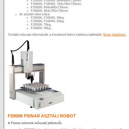
F3300N, F3304N: 604x680x730mm.
F3400N, F3404N: 704x780x730mm.
F3350N: 804x680x730mm.
F3460N: 904x780x730mm.
Az asztali robot súlya:
F3300N, F3304N: 56kg.
F3400N, F3404N: 65kg.
F3350N: 75kg.
F3460N: 95kg.
További műszaki információk a következő linkre kattintva találhatók:
fisnar katalógus
.
F2000N FISNAR ASZTALI ROBOT
A Fisnar robotok műszaki jellemzői.