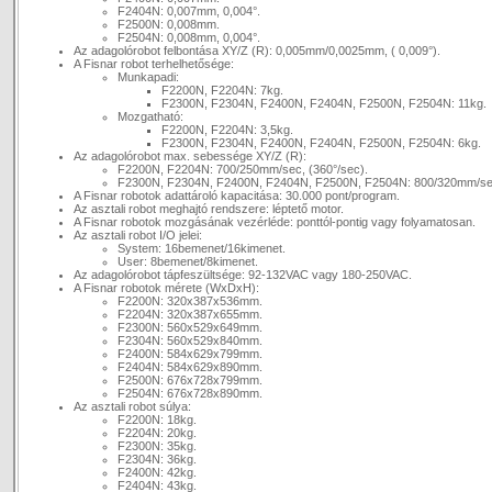
F2404N: 0,007mm, 0,004°.
F2500N: 0,008mm.
F2504N: 0,008mm, 0,004°.
Az adagolórobot felbontása XY/Z (R): 0,005mm/0,0025mm, ( 0,009°).
A Fisnar robot terhelhetősége:
Munkapadi:
F2200N, F2204N: 7kg.
F2300N, F2304N, F2400N, F2404N, F2500N, F2504N: 11kg.
Mozgatható:
F2200N, F2204N: 3,5kg.
F2300N, F2304N, F2400N, F2404N, F2500N, F2504N: 6kg.
Az adagolórobot max. sebessége XY/Z (R):
F2200N, F2204N: 700/250mm/sec, (360°/sec).
F2300N, F2304N, F2400N, F2404N, F2500N, F2504N: 800/320mm/sec
A Fisnar robotok adattároló kapacitása: 30.000 pont/program.
Az asztali robot meghajtó rendszere: léptető motor.
A Fisnar robotok mozgásának vezérléde: ponttól-pontig vagy folyamatosan.
Az asztali robot I/O jelei:
System: 16bemenet/16kimenet.
User: 8bemenet/8kimenet.
Az adagolórobot tápfeszültsége: 92-132VAC vagy 180-250VAC.
A Fisnar robotok mérete (WxDxH):
F2200N: 320x387x536mm.
F2204N: 320x387x655mm.
F2300N: 560x529x649mm.
F2304N: 560x529x840mm.
F2400N: 584x629x799mm.
F2404N: 584x629x890mm.
F2500N: 676x728x799mm.
F2504N: 676x728x890mm.
Az asztali robot súlya:
F2200N: 18kg.
F2204N: 20kg.
F2300N: 35kg.
F2304N: 36kg.
F2400N: 42kg.
F2404N: 43kg.