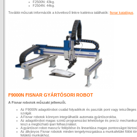
F2500N: 43kg.
F2504N: 44kg.
További műszaki információk a következő linkre kattintva találhatók:
fisnar katalógus
.
F9000N FISNAR GYÁRTÓSORI ROBOT
A Fisnar robotok műszaki jellemzői.
Az F9000N adagolórobot család folyadékok és paszták pont vagy tetszőleges
szolgál.
A Fisnar robotok könnyen integrálhatók automata gyártósorokba.
Az adagolórobot magas szintű programozási lehetősége és precíz mechaniku
teszi a megbízható ipari felhasználást.
A gyártósori robot masszív felépítése és linearitása magas pontosságot biztosí
Az állványos Fisnar robotok minden tengelymozgatása a munkafelület fölött tört
felületű munkákhoz.