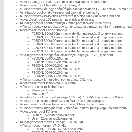
A Fisnar adagolórobot család max munkafelülete: 800x600mm.
A gyártósori robot tengelyszáma: 3 vagy 4.
A Fisnar robotok és egy számítógép csatlakoztatása RS232 porton keresztül t
Az adagolórobot őnálló vezérlő funkciókkal rendelkezik.
A Fisnar robotok közvetlen hozzáférést biztosítanak működés közben.
A gyártósori robot 100 program tárolására alkalmas.
Az adagolórobot adatmemóriája 2 millió pont tárolására alkalmas.
A Fisnar robotok tartozéka egy tanító tasztatura (teach pendant) a programoz
A gyártósori robot család modelljei:
F9300N: 300x300mm munkafelület, mozgatás 3 tengely mentén.
F9304N 300x300mm munkafelület, mozgatás 4 tengely mentén.
F9600N 600x600mm munkafelület, mozgatás 3 tengely mentén.
F9604N 600x600mm munkafelület, mozgatás 4 tengely mentén.
F9800N 800x800mm munkafelület, mozgatás 3 tengely mentén.
F9804N 800x800mm munkafelület, mozgatás 4 tengely mentén.
Az adagolórobot mozgatási tartománya tengelyek XYZ(R) szerint:
F9300N: 300/300/200mm.
F9304N: 300/300/200mm, +/-360°.
F9600N: 600/600/200mm.
F9604N: 600/600/200mm, +/-360°.
F9800N: 800/800/200mm.
F9804N: 800/800/200mm, +/-360°.
A Fisnar robotok ismétlődési pontossága: 0,02mm.
A gyártósori robot felbontása: 0,001mm.
A Fisnar robotok terhelhetősége:
Munkapadi: 7kg.
Mozgatható: 1kg.
Az adagolórobot max. sebessége XY/Z (R): 1.000/500mm/sec, (360°/sec).
A Fisnar robotok adattároló kapacitása: 20.000 pont/program.
A gyártósori robot meghajtó rendszere: 3 fázisú szervo motor.
A Fisnar robotok mozgásának vezérlése: ponttól-pontig vagy folyamatosan.
A gyártósori robot I/O jelei:
System: 24bemenet/6kimenet.
User: 32bemenet/32kimenet.
Az adagolórobot tápfeszültsége: 220-240VAC.
A Fisnar robot mérete (WxDxH):
F9300N, F9304N: 679x696x505mm.