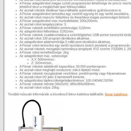
A Fisnar adagolórobot magas szintű programozási lehetősége és precíz mech
lehetővé teszi a megbízható ipari felhasználást.
Az asztali robotok ideálisan használhatók automatikus gyártósorokon is.
A Fisnar adagolórobot tartozéka egy vezérlő egység és egy tanító tasztatúra.
Az asztali robot masszív felépítése és linearitása magas pontosságot biztosít.
A Fisnar adagolórobot max munkafelülete: 200x200mm.
Az asztali robot tengelyszáma: 3.
A Fisnar robotok ismétlődési pontossága: 0,02mm.
Az adagolórobot felbontása: 0,001mm.
A Fisnar robotok csatlakoztatása a számítógéphez USB porton keresztül törté
Az asztali robot 100 program tárolására alkalmas.
Az adagolórobot adatmemóriája 5 millió pont tárolására alkalmas.
A Fisnar robot tartozéka egy tanító tasztatura (teach pendant) a programozás
Az asztali robotok mozgatási tartománya tengelyek XYZ szerint: F5200N.1: 
A Fisnar robot terhelhetősége: 2kg.
Az adagolórobot max. sebessége:
X,Y: 500mm/sec.
Z: 320mm/sec.
A Fisnar robotok adattároló kapacitása: 50.000 pont/program.
Az asztali robot meghajtó rendszere: mikró léptető motor.
A Fisnar robotok mozgásának vezérlése: ponttól-pontig vagy folyamatosan.
Az asztali robot I/O jelei: 8 bemenet/8 kimenet.
Az adagolórobot tápfeszültsége/teljesítménye: 100-240VAC/320W.
A Fisnar robotok mérete (WxDxH): 485x384x569mm.
Az asztali robot súlya: 25kg.
További műszaki információk a következő linkre kattintva találhatók:
fisnar katalógus
.