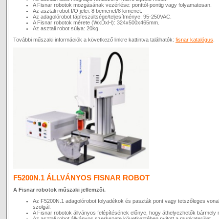
A Fisnar robotok mozgásának vezérlése: ponttól-pontig vagy folyamatosan.
Az asztali robot I/O jelei: 8 bemenet/8 kimenet.
Az adagolórobot tápfeszültsége/teljesítménye: 95-250VAC.
A Fisnar robotok mérete (WxDxH): 324x500x465mm.
Az asztali robot súlya: 20kg.
További műszaki információk a következő linkre kattintva találhatók:
fisnar katalógus
.
F5200N.1 ÁLLVÁNYOS FISNAR ROBOT
A Fisnar robotok műszaki jellemzői.
Az F5200N.1 adagolórobot folyadékok és paszták pont vagy tetszőleges vona
szolgál.
A Fisnar robotok állványos felépítésének előnye, hogy áthelyezhetők bármely 
Az asztali robot állványos szerkezete következtében nyitott a munkaterület.