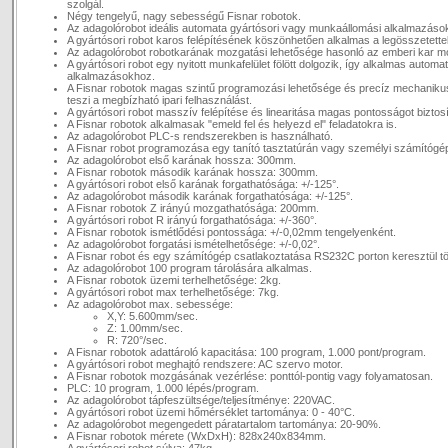
szolgál.
Négy tengelyű, nagy sebességű Fisnar robotok.
Az adagolórobot ideális automata gyártósori vagy munkaállomási alkalmazáso
A gyártósori robot karos felépítésének köszönhetően alkalmas a legösszetetteb
Az adagolórobot robotkarának mozgatási lehetősége hasonló az emberi kar 
A gyártósori robot egy nyitott munkafelület fölött dolgozik, így alkalmas automa
alkalmazásokhoz.
A Fisnar robotok magas szintű programozási lehetősége és precíz mechaniku
teszi a megbízható ipari felhasználást.
A gyártósori robot masszív felépítése és linearitása magas pontosságot biztosí
A Fisnar robotok alkalmasak "emeld fel és helyezd el" feladatokra is.
Az adagolórobot PLC-s rendszerekben is használható.
A Fisnar robot programozása egy tanító tasztatúrán vagy személyi számítógép
Az adagolórobot első karának hossza: 300mm.
A Fisnar robotok második karának hossza: 300mm.
A gyártósori robot első karának forgathatósága: +/-125°.
Az adagolórobot második karának forgathatósága: +/-125°.
A Fisnar robotok Z irányú mozgathatósága: 200mm.
A gyártósori robot R irányú forgathatósága: +/-360°.
A Fisnar robotok ismétlődési pontossága: +/-0,02mm tengelyenként.
Az adagolórobot forgatási ismételhetősége: +/-0,02°.
A Fisnar robot és egy számítógép csatlakoztatása RS232C porton keresztül tö
Az adagolórobot 100 program tárolására alkalmas.
A Fisnar robotok üzemi terhelhetősége: 2kg.
A gyártósori robot max terhelhetősége: 7kg.
Az adagolórobot max. sebessége:
X,Y: 5.600mm/sec.
Z: 1.00mm/sec.
R: 720°/sec.
A Fisnar robotok adattároló kapacitása: 100 program, 1.000 pont/program.
A gyártósori robot meghajtó rendszere: AC szervo motor.
A Fisnar robotok mozgásának vezérlése: ponttól-pontig vagy folyamatosan.
PLC: 10 program, 1.000 lépés/program.
Az adagolórobot tápfeszültsége/teljesítménye: 220VAC.
A gyártósori robot üzemi hőmérséklet tartománya: 0 - 40°C.
Az adagolórobot megengedett páratartalom tartománya: 20-90%.
A Fisnar robotok mérete (WxDxH): 828x240x834mm.