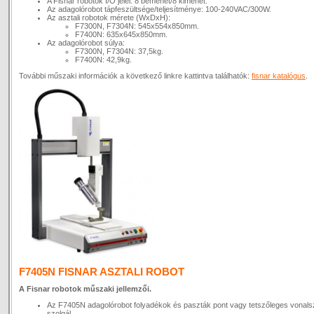
A Fisnar robotok I/O jelei: 8 bemenet/8 kimenet.
Az adagolórobot tápfeszültsége/teljesítménye: 100-240VAC/300W.
Az asztali robotok mérete (WxDxH):
F7300N, F7304N: 545x554x850mm.
F7400N: 635x645x850mm.
Az adagolórobot súlya:
F7300N, F7304N: 37,5kg.
F7400N: 42,9kg.
További műszaki információk a következő linkre kattintva találhatók:
fisnar katalógus
.
F7405N FISNAR ASZTALI ROBOT
A Fisnar robotok műszaki jellemzői.
Az F7405N adagolórobot folyadékok és paszták pont vagy tetszőleges vonals
szolgál.