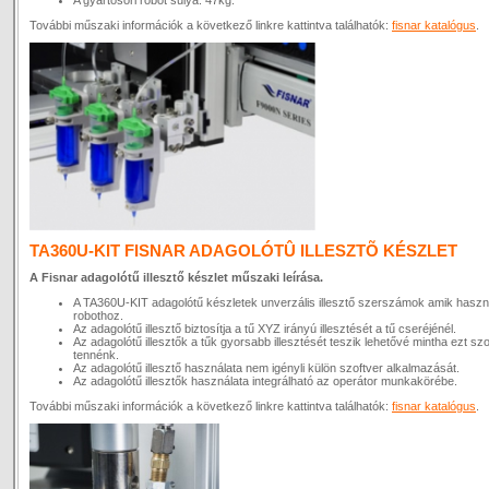
A gyártósori robot súlya: 47kg.
További műszaki információk a következő linkre kattintva találhatók:
fisnar katalógus
.
TA360U-KIT FISNAR ADAGOLÓTÛ ILLESZTÕ KÉSZLET
A Fisnar adagolótű illesztő készlet műszaki leírása.
A TA360U-KIT adagolótű készletek unverzális illesztő szerszámok amik haszn
robothoz.
Az adagolótű illesztő biztosítja a tű XYZ irányú illesztését a tű cseréjénél.
Az adagolótű illesztők a tűk gyorsabb illesztését teszik lehetővé mintha ezt sz
tennénk.
Az adagolótű illesztő használata nem igényli külön szoftver alkalmazását.
Az adagolótű illesztők használata integrálható az operátor munkakörébe.
További műszaki információk a következő linkre kattintva találhatók:
fisnar katalógus
.