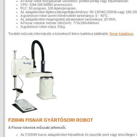
A Fisnar robot mozgásának vezérlése: ponttól-pontig vagy folyamatosan.
CPU: 32bit (MC68882 processzor).
PLC: 50 program, 100 lépés/program.
Az adagolórobot tápfeszültsége/teljesítménye: 90-130VAC/200VA vagy 180-2
A gyártósori robot üzemi hőmérséklet tartománya: 0 - 40°C.
Az adagolórobot megengedett páratartalom tartománya: 20-95%.
A Fisnar robotok mérete (WxDxH): 773x290x840mm.
A gyártósori robot súlya: 41kg.
További műszaki információk a következő linkre kattintva találhatók:
fisnar katalógus
.
F2004N FISNAR GYÁRTÓSORI ROBOT
A Fisnar robotok műszaki jellemzői.
Az F2004N karos adagolórobot folyadékok és paszták pont vagy tetszőleges 