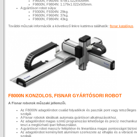
F9600N, F9604N: 979x1.022x505mm.
F9800N, F9804N: 1.179x1.022x505mm.
A gyártósori robot súlya:
F9300N, F9304N: 29kg.
F9600N, F9604N: 37kg.
F9800N, F9804N: 43kg.
További műszaki információk a következő linkre kattintva találhatók:
fisnar katalógus
.
F8000N KONZOLOS, FISNAR GYÁRTÓSORI ROBOT
A Fisnar robotok műszaki jellemzői.
Az F8000N adagolórobot család folyadékok és paszták pont vagy tetszőleges
szolgál.
A Fisnar robotok ideálisak automata gyártósori alkalmazásokhoz.
Az adagolórobot magas szintű programozási lehetősége és precíz mechaniku
teszi a megbízható ipari felhasználást.
A gyártósori robot masszív felépítése és linearitása magas pontosságot biztosí
Az adagolórobot keményített alumínium szerkezete az elhajlás és a vibráció
szolgál.