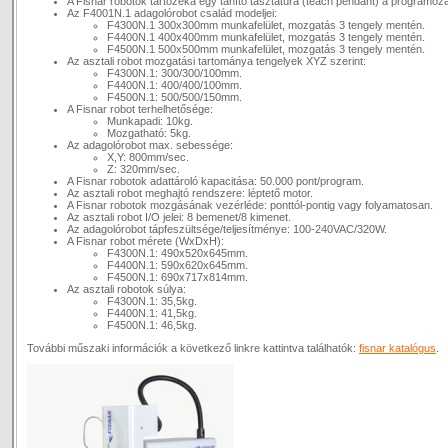
A Fisnar robotok tartozéka egy tanító tasztatúra (teach pendant) a programoz
Az F4001N.1 adagolórobot család modeljei:
F4300N.1 300x300mm munkafelület, mozgatás 3 tengely mentén.
F4400N.1 400x400mm munkafelület, mozgatás 3 tengely mentén.
F4500N.1 500x500mm munkafelület, mozgatás 3 tengely mentén.
Az asztali robot mozgatási tartománya tengelyek XYZ szerint:
F4300N.1: 300/300/100mm.
F4400N.1: 400/400/100mm.
F4500N.1: 500/500/150mm.
A Fisnar robot terhelhetősége:
Munkapadi: 10kg.
Mozgatható: 5kg.
Az adagolórobot max. sebessége:
X,Y: 800mm/sec.
Z: 320mm/sec.
A Fisnar robotok adattároló kapacitása: 50.000 pont/program.
Az asztali robot meghajtó rendszere: léptető motor.
A Fisnar robotok mozgásának vezérléde: ponttól-pontig vagy folyamatosan.
Az asztali robot I/O jelei: 8 bemenet/8 kimenet.
Az adagolórobot tápfeszültsége/teljesítménye: 100-240VAC/320W.
A Fisnar robot mérete (WxDxH):
F4300N.1: 490x520x645mm.
F4400N.1: 590x620x645mm.
F4500N.1: 690x717x814mm.
Az asztali robotok súlya:
F4300N.1: 35,5kg.
F4400N.1: 41,5kg.
F4500N.1: 46,5kg.
További műszaki információk a következő linkre kattintva találhatók:
fisnar katalógus
.