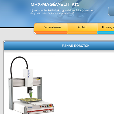
MRX-MAGÉV-ELIT Kft.
Új webshopba költözünk, így oldalunk átirányításokkal
dolgozik. Köszönjük a megértésüket!
Bemutatkozás
Áruház
Fizetés, s
FISNAR ROBOTOK