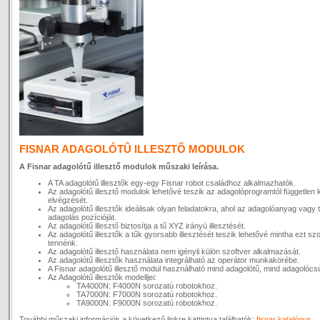
FISNAR ADAGOLÓTÛ ILLESZTÕ MODULOK
A Fisnar adagolótű illesztő modulok műszaki leírása.
A TA adagolótű illesztők egy-egy Fisnar robot családhoz alkalmazhatók.
Az adagolótű illesztő modulok lehetővé teszik az adagolóprogramtól független 
elvégzését.
Az adagolótű illesztők ideálisak olyan feladatokra, ahol az adagolóanyag vagy 
adagolás pozícióját.
Az adagolótű illesztő biztosítja a tű XYZ irányú illesztését.
Az adagolótű illesztők a tűk gyorsabb illesztését teszik lehetővé mintha ezt sz
tennénk.
Az adagolótű illesztő használata nem igényli külön szoftver alkalmazását.
Az adagolótű illesztők használata integrálható az operátor munkakörébe.
A Fisnar adagolótű illesztő modul használható mind adagolótű, mind adagolócs
Az Adagolótű illesztők modelljei:
TA4000N: F4000N sorozatú robotokhoz.
TA7000N: F7000N sorozatú robotokhoz.
TA9000N: F9000N sorozatú robotokhoz.
További műszaki információk a következő linkre kattintva találhatók:
fisnar katalógus
.