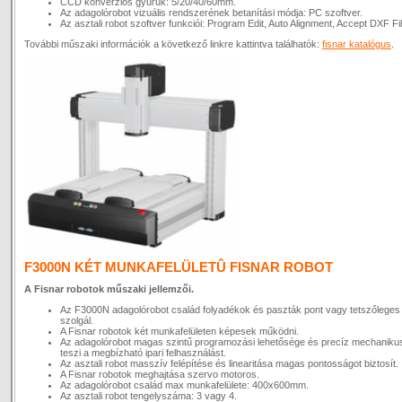
CCD konverziós gyűrűk: 5/20/40/60mm.
Az adagolórobot vizuális rendszerének betanítási módja: PC szoftver.
Az asztali robot szoftver funkciói: Program Edit, Auto Alignment, Accept DXF Fil
További műszaki információk a következő linkre kattintva találhatók:
fisnar katalógus
.
F3000N KÉT MUNKAFELÜLETÛ FISNAR ROBOT
A Fisnar robotok műszaki jellemzői.
Az F3000N adagolórobot család folyadékok és paszták pont vagy tetszőleges
szolgál.
A Fisnar robotok két munkafelületen képesek működni.
Az adagolórobot magas szintű programozási lehetősége és precíz mechaniku
teszi a megbízható ipari felhasználást.
Az asztali robot masszív felépítése és linearitása magas pontosságot biztosít.
A Fisnar robotok meghajtása szervo motoros.
Az adagolórobot család max munkafelülete: 400x600mm.
Az asztali robot tengelyszáma: 3 vagy 4.