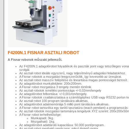
F4200N.1 FISNAR ASZTALI ROBOT
A Fisnar robotok műszaki jellemzői.
Az F4200N.1 adagolórobot folyadékok és paszták pont vagy tetszőleges vona
szolgál.
Az asztali robot ideális egyszerű, nagy teljesítményű adagolási feladatokhoz.
A Fisnar robotok a mozgatást leegyszerűsítik, így kevesebb az üresjárat.
Az asztali robot masszív felépítése és linearitása magas pontosságot biztosít.
Az adagolórobot munkafelülete: 200x200mm.
A Fisnar robot mozgatása 3 tengely mentén történik.
Az asztali robotok ismétlési pontossága +/-0,02mm/tengely
Az adagolórobot felbontása: +/-0,001mm/tengely.
A Fisnar robotok csatlakoztatása a számítógéphez USB vagy RS232 porton ker
Az asztali robot 100 program tárolására alkalmas.
Az adagolórobot adatmemóriája 5 millió pont tárolására alkalmas.
A Fisnar robot tartozéka egy tanító tasztatúra (teach pendant) a programozás
Az asztali robotok mozgatási tartománya tengelyek XYZ szerint: 200x200x50
A Fisnar robot terhelhetősége:
Munkapadi: 3kg.
Mozgatható: 1kg.
Az adagolórobot adattároló kapacitása: 50.000 pont/program.
Az asztali robot meghajtó rendszere: mikró léptető motor.