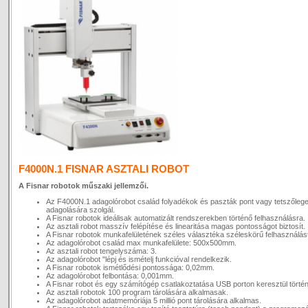
F4000N.1 FISNAR ASZTALI ROBOT
A Fisnar robotok műszaki jellemzői.
Az F4000N.1 adagolórobot család folyadékok és paszták pont vagy tetszőleg
adagolására szolgál.
A Fisnar robotok ideálisak automatizált rendszerekben történő felhasználásra.
Az asztali robot masszív felépítése és linearitása magas pontosságot biztosít.
A Fisnar robotok munkafelületének széles választéka széleskörű felhasználást
Az adagolórobot család max munkafelülete: 500x500mm.
Az asztali robot tengelyszáma: 3.
Az adagolórobot "lépj és ismételj funkcióval rendelkezik.
A Fisnar robotok ismétlődési pontossága: 0,02mm.
Az adagolórobot felbontása: 0,001mm.
A Fisnar robot és egy számítógép csatlakoztatása USB porton keresztül történ
Az asztali robotok 100 program tárolására alkalmasak.
Az adagolórobot adatmemóriája 5 millió pont tárolására alkalmas.