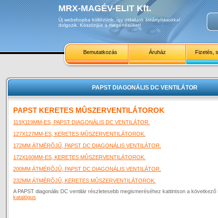
MRX-MAGÉV-ELIT Kft.
Új webshopba költözünk, így oldalunk átirányításokkal
dolgozik. Köszönjük a megértésüket!
Bemutatkozás
Áruház
Fizetés, s
PAPST DIAGONÁLIS DC VENTILÁTOR
PAPST KERETES MÛSZERVENTILÁTOROK
119X119MM-ES, PAPST DIAGONÁLIS DC VENTILÁTOR.
127X127MM-ES, KERETES MÛSZERVENTILÁTOROK.
172MM ÁTMÉRÕJÛ, PAPST DC DIAGONÁLIS VENTILÁTOR.
172X160MM-ES, KERETES MÛSZERVENTILÁTOROK.
200MM ÁTMÉRÕJÛ, PAPST DC DIAGONÁLIS VENTILÁTOR.
232MM ÁTMÉRÕJÛ, KERETES MÛSZERVENTILÁTOROK.
A PAPST diagonális DC ventilár részletesebb megismeréséhez kattintson a következő
katalógus