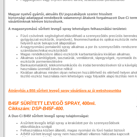
Magyar nyelvű gyártói, aktuális EU jogszabályok szerint frissített
biztonsági adatlappal rendelkezik valamennyi általunk forgalmazott Due-Ci ter
vásárlóinknak kérésre biztosítunk.
A magasnyomású sűrített levegő spray lehetséges felhasználási területei:
Fúvó csövének segítségével eltávolítható a szennyeződés precíziós berendez
gyógyászati eszközök, óraművek), finommechanikai és optikai eszközök neh
helyeiről azok bekapcsolt állapotában
A nagynyomású portalanító spray alkalmas a por és szennyeződés rendszeres
számítástechnikai eszközökből
Magas rendelkezésre állású eszközök karbantartására kiválóan alkalmas.
Alkalmas számítógépek, tasztatúrák, ventilátorok, tápegységek, nyomtatók és
eszközök pormentesítésére
Bankautomatáktól, telekommunikációs és irodai berendezéseken túl a kávégépe
használata üzemidő kiesése nélkül
Kiválóan alkalmas minden olyan nehezen hozzáférhető és elérhető helyen a
tisztító eszköz használata nem lehetséges vagy folyadék alapú tisztítás nem 
Átirányítás a B55 sűrített levegő spray vásárlásra az új webshopunkba
B45F SÜRÍTETT LEVEGÕ SPRAY, 400ml.
Cikkszám: DSP-B45F-400.
A Due-Ci B45f sűrített levegő spray tulajdonságai:
A sűrített levegős lefújó spray a lerakódott por és szennyeződések
eltávolítására szolgál
Felhasználása közben állandó, magas nyomást és fúvó hatást biztosít
A B45f sűrített levegő spray nem használható villamos hálózatba kapcsolt