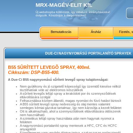
MRX-MAGÉV-ELIT Kft.
Új webshopba költözünk, így oldalunk átirányításokkal
dolgozik. Köszönjük a megértésüket!
Bemutatkozás
Áruház
Fizetés, s
DUE-CI NAGYNYOMÁSÚ PORTALANÍTÓ SPRAYEK
B55 SÛRÍTETT LEVEGÕ SPRAY, 400ml.
Cikkszám: DSP-B55-400.
A Due-Ci B55 nagynyomású sűrített levegő spray tulajdonságai:
Nem gyúlékony és jó szigetelő képességű így üzemidő kiesése nélkül
tisztíthatóak vele az elektromos készülékek
A sűrített levegős lefújó spray a lerakódott por és szennyeződések
eltávolítására szolgál
Felhasználása közben állandó, magas nyomást és fúvó hatást biztosít
A B55 sűrített levegő spray nedvesség és olaj mentes valamint
semleges kémiai gázokat tartalmaz, így nem károsítja a kezelt felületet
Ott is alkalmazható, ahol a szennyeződések eltávolítására oldószerek
nem használható
A szintetikus lefújó spray használata után nem hagynak nyomot a
felületen
A nagynyomású portalanító spray mentesek a HFC, CFC és HCFC
anyagoktól
Függőlegesen vagy enyhén döntve tartva, szakaszosan porlasztandó