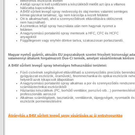
elektromos eszközök esetén
A lefújó sprayt ki kell szellőztetni a készülékből mielőtt azt újra a villamos
hálózatba kapcsolnánk.
A B45f sűrített levegő spray nedvesség és olaj mentes valamint semleges
kémiai gázokat tartalmaz, így nem károsítja a kezelt felületet
Ott is alkalmazható, ahol a szennyeződések eltávolítására oldószerek
nem használható
A szintetikus lefújó spray használata után nem hagynak nyomot a
felületen
A nagynyomású portalanító spray mentesek a HFC, CFC és HCFC
anyagoktól
Függőlegesen vagy enyhén döntve tartva, szakaszosan porlasztandó.
Magyar nyelvű gyártói, aktuális EU jogszabályok szerint frissített biztonsági ad
valamennyi általunk forgalmazott Due-Ci termék, amelyet vásárlóinknak kérésre 
A B45f sűrített levegő spray lehetséges felhasználási területei:
Fúvó csövének segítségével eltávolítható a szennyeződés precíziós berendez
gyógyászati eszközök, óraművek), finommechanikai és optikai eszközök neh
helyeiről azok kikapcsolt állapotában
A nagynyomású portalanító spray alkalmas a por és szennyeződés rendszeres
számítástechnikai eszközökből
Háztartási készülékek (PC, borhűtő ventilátor, porszívó stb…) pormentesítésé
professzionális aeroszol
Alkalmas számítógépek, tasztatúrák, ventilátorok, tápegységek, nyomtatók és
eszközök pormentesítésére
Átirányítás a B45f sűrített levegő spray vásárlására az új webshopunkba