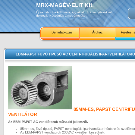
MRX-MAGÉV-ELIT Kft.
Új webshopba költözünk, így oldalunk átirányításokkal
dolgozik. Köszönjük a megértésüket!
Bemutatkozás
Áruház
Fizetés, s
EBM-PAPST FÚVÓ TÍPUSÚ AC CENTRIFUGÁLIS IPARI VENTILÁTOROK
85MM-ES, PAPST CENTRIFU
VENTILÁTOR
Az EBM-PAPST AC ventilátorok műszaki jellemzői.
85mm-es, fúvó típusú, PAPST centrifugális ipari ventilátor hűtésre és szellőzte
Az EBM-PAPST ventilátorok 230VAC kivitelben készülnek.