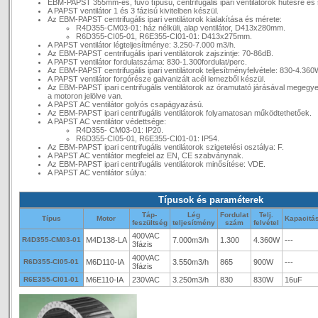
EBM-PAPST 355mm-es, fúvó típusú, centrifugális ipari ventilátorok hűtésre és 
A PAPST ventilátor 1 és 3 fázisú kivitelben készül.
Az EBM-PAPST centrifugális ipari ventilátorok kialakítása és mérete:
R4D355-CM03-01: ház nélküli, alap ventilátor, D413x280mm.
R6D355-CI05-01, R6E355-CI01-01: D413x275mm.
A PAPST ventilátor légteljesítménye: 3.250-7.000 m3/h.
Az EBM-PAPST centrifugális ipari ventilátorok zajszintje: 70-86dB.
A PAPST ventilátor fordulatszáma: 830-1.300fordulat/perc.
Az EBM-PAPST centrifugális ipari ventilátorok teljesítményfelvétele: 830-4.360
A PAPST ventilátor forgórésze galvanizált acél lemezből készül.
Az EBM-PAPST ipari centrifugális ventilátorok az óramutató járásával megegy
a motoron jelölve van.
A PAPST AC ventilátor golyós csapágyazású.
Az EBM-PAPST ipari centrifugális ventilátorok folyamatosan működtethetőek.
A PAPST AC ventilátor védettsége:
R4D355- CM03-01: IP20.
R6D355-CI05-01, R6E355-CI01-01: IP54.
Az EBM-PAPST ipari centrifugális ventilátorok szigetelési osztálya: F.
A PAPST AC ventilátor megfelel az EN, CE szabványnak.
Az EBM-PAPST ipari centrifugális ventilátorok minősítése: VDE.
A PAPST AC ventilátor súlya:
Típusok és paraméterek
Táp-
Lég
Fordulat
Telj.
Típus
Motor
Kapacitá
feszültség
teljesítmény
szám
felvétel
400VAC
R4D355-CM03-01
M4D138-LA
7.000m3/h
1.300
4.360W
---
3fázis
400VAC
R6D355-CI05-01
M6D110-IA
3.550m3/h
865
900W
---
3fázis
R6E355-CI01-01
M6E110-IA
230VAC
3.250m3/h
830
830W
16uF