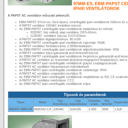
97MM-ES, EBM-PAPST CE
IPARI VENTILÁTOROK
A PAPST AC ventilátor műszaki jellemzői.
EBM-PAPST 97mm-es, fúvó típusú, centrifugális ipari ventilátorok hűtésre és s
A PAPST ventilátor 230VAC kivitelben készül.
Az EBM-PAPST centrifugális ipari ventilátorok kialakítása és mérete:
R2E097: ház nélküli, alap ventilátor, D97x42mm.
G2E097: ventilátor házzal, D137x53mm.
A PAPST ventilátor légteljesítménye: 80 m3/h.
Az EBM-PAPST centrifugális ipari ventilátorok zajszintje: 55dB.
A PAPST ventilátor fordulatszáma: 2.050fordulat/perc.
Az EBM-PAPST centrifugális ipari ventilátorok teljesítményfelvétele: 35W.
A PAPST ventilátor háza galvanizált acél lemezből készül.
Az EBM-PAPST centrifugális ipari ventilátorok forgórésze galvanizált acél leme
A PAPST AC ventilátor az óramutató járásával megegyező forgásirányú, ami a 
Az EBM-PAPST ipari centrifugális ventilátorok golyós csapágyazásúak.
A PAPST AC ventilátor folyamatosan működtethető.
Az EBM-PAPST ipari centrifugális ventilátorok védettsége: IP44.
A PAPST AC ventilátor szigetelési osztálya: B.
Az EBM-PAPST ipari centrifugális ventilátorok megfelelnek az EN, CE szabvá
A PAPST AC ventilátor minősítése: CCC.
Az EBM-PAPST ipari centrifugális ventilátorok súlya:
Típusok és paraméterek
Táp-
Lég
Fordulat
Telj.
Típus
Motor
Kapacitá
feszültség
teljesítmény
szám
felvétel
R2E097-AD01-05
M2E042-CA
230VAC
110m3/h
2.050
35W
1,5uF