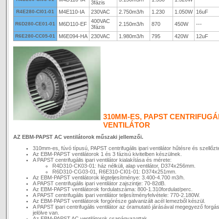
3fázis
R4E280-CI01-01
M4E110-IA
230VAC
2.750m3/h
1.230
1.050W
16uF
400VAC
R6D280-CE01-01
M6D110-EF
2.150m3/h
870
450W
---
3fázis
R6E280-CC05-01
M6E094-HA
230VAC
1.980m3/h
795
420W
12uF
310MM-ES, PAPST CENTRIFUGÁL
VENTILÁTOR
AZ EBM-PAPST AC ventilátorok műszaki jellemzői.
310mm-es, fúvó típusú, PAPST centrifugális ipari ventilátor hűtésre és szellőzt
Az EBM-PAPST ventilátorok 1 és 3 fázisú kivitelben készülnek.
A PAPST centrifugális ipari ventilátor kialakítása és mérete:
R4D310-CK03-01: ház nélküli, alap ventilátor, D374x256mm.
R6D310-CG03-01, R6E310-CI01-01: D374x251mm.
Az EBM-PAPST ventilátorok légteljesítménye: 3.400-4.700 m3/h.
A PAPST centrifugális ipari ventilátor zajszintje: 70-82dB.
Az EBM-PAPST ventilátorok fordulatszáma: 800-1.310fordulat/perc.
A PAPST centrifugális ipari ventilátor teljesítményfelvétele: 770-2.180W.
Az EBM-PAPST ventilátorok forgórésze galvanizált acél lemezből készül.
A PAPST ipari centrifugális ventilátor az óramutató járásával megegyező forgá
jelölve van.
Az EBM-PAPST AC ventilátorok csapágyazottak.