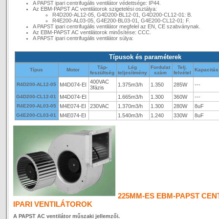
A PAPST ipari centrifugális ventilátor védettsége: IP44.
Az EBM-PAPST AC ventilátorok szigetelési osztálya:
R4D200-AL12-05, G4D200-BL12-01, G4D200-CL12-01: B.
R4E200-AL03-05, G4E200-BL03-01, G4E200-CL12-01: F.
A PAPST ipari centrifugális ventilátor megfelel az EN, CE szabványnak.
Az EBM-PAPST AC ventilátorok minősítése: CCC.
A PAPST ipari centrifugális ventilátor súlya:
Típusok és paraméterek
Táp-
Lég
Fordulat
Telj.
Típus
Motor
Kapacitás
feszültség
teljesítmény
szám
felvétel
400VAC
R4D200-AL12-05
M4D074-EI
1.375m3/h
1.350
285W
---
3fázis
G4D200-CL12-01
M4D074-EI
1.665m3/h
1.300
360W
---
R4E200-AL03-05
M4E074-EI
230VAC
1.370m3/h
1.300
280W
8uF
G4E200-CL03-01
M4E074-EI
1.540m3/h
1.240
330W
8uF
225MM-ES EBM-PAPST CEN
IPARI VENTILÁTOROK
A PAPST AC ventilátor műszaki jellemzői.