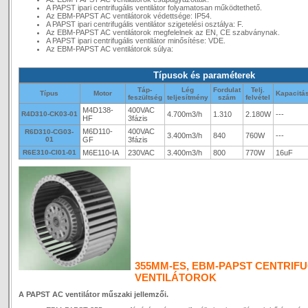
A PAPST ipari centrifugális ventilátor folyamatosan működtethető.
Az EBM-PAPST AC ventilátorok védettsége: IP54.
A PAPST ipari centrifugális ventilátor szigetelési osztálya: F.
Az EBM-PAPST AC ventilátorok megfelelnek az EN, CE szabványnak.
A PAPST ipari centrifugális ventilátor minősítése: VDE.
Az EBM-PAPST AC ventilátorok súlya:
Típusok és paraméterek
Táp-
Lég
Fordulat
Telj.
Típus
Motor
Kapacitá
feszültség
teljesítmény
szám
felvétel
M4D138-
400VAC
R4D310-CK03-01
4.700m3/h
1.310
2.180W
---
HF
3fázis
M6D110-
400VAC
R6D310-CG03-
3.400m3/h
840
760W
---
01
GF
3fázis
R6E310-CI01-01
M6E110-IA
230VAC
3.400m3/h
800
770W
16uF
355MM-ES, EBM-PAPST CENTRIFU
VENTILÁTOROK
A PAPST AC ventilátor műszaki jellemzői.