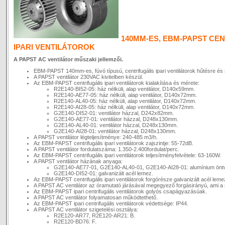
140MM-ES, EBM-PAPST CEN
IPARI VENTILÁTOROK
A PAPST AC ventilátor műszaki jellemzői.
EBM-PAPST 140mm-es, fúvó típusú, centrifugális ipari ventilátorok hűtésre és 
A PAPST ventilátor 230VAC kivitelben készül.
Az EBM-PAPST centrifugális ipari ventilátorok kialakítása és mérete:
R2E140-BI52-05: ház nélküli, alap ventilátor, D140x59mm.
R2E140-AE77-05: ház nélküli, alap ventilátor, D140x72mm.
R2E140-AL40-05: ház nélküli, alap ventilátor, D140x72mm.
R2E140-AI28-05: ház nélküli, alap ventilátor, D140x72mm.
G2E140-DI52-01: ventilátor házzal, D242x82mm.
G2E140-AE77-01: ventilátor házzal, D248x130mm.
G2E140-AL40-01: ventilátor házzal, D248x130mm.
G2E140-AI28-01: ventilátor házzal, D248x130mm.
A PAPST ventilátor légteljesítménye: 240-485 m3/h.
Az EBM-PAPST centrifugális ipari ventilátorok zajszintje: 55-72dB.
A PAPST ventilátor fordulatszáma: 1.350-2.400fordulat/perc.
Az EBM-PAPST centrifugális ipari ventilátorok teljesítményfelvétele: 63-160W.
A PAPST ventilátor házának anyaga:
G2E140-AE77-01, G2E140-AL40-01, G2E140-AI28-01: alumínium önt
G2E140-DI52-01: galvanizált acél lemez.
Az EBM-PAPST centrifugális ipari ventilátorok forgórésze galvanizált acél lem
A PAPST AC ventilátor az óramutató járásával megegyező forgásirányú, ami a 
Az EBM-PAPST ipari centrifugális ventilátorok golyós csapágyazásúak.
A PAPST AC ventilátor folyamatosan működtethető.
Az EBM-PAPST ipari centrifugális ventilátorok védettsége: IP44.
A PAPST AC ventilátor szigetelési osztálya:
R2E120-AR77, R2E120-AR21: B.
R2E120-BD76: F.