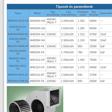
Típusok és paraméterek
Táp-
Lég
Fordulat
Telj.
Típus
Motor
Kapacitá
feszültség
teljesítmény
szám
felvétel
400VAC
R4D250-AC10-03
M4D094-HA
2.200m3/h
1.350
590W
---
3fázis Y
G4D250-EC10-
M4D094-HA
2.630m3/h
1.280
800W
---
03
R4E250-BA09-03
M4E094-HA
230VAC
2.120m3/h
1.310
570W
10uF
G4E250-AE09-
M4E094-HA
2.300m3/h
1.150
760W
10uF
03
R6E250-AK05-03
M6E094-FA
230VAC
1.550m3/h
850
220W
6uF
G6E250-EK05-
M6E094-FA
1.700m3/h
780
255W
6uF
03
400VAC
R4D250-CG01-
M4D110-GF
2.250m3/h
1.400
750W
---
01
3fázis Y
R4E250-CG01-
M4E110-GF
230VAC
2.000m3/h
1.270
640W
12uF
01
400VAC
R6D250-CE01-01
M6D110-EF
1.500m3/h
930
270W
---
3fázis Y
R6E250-CA08-01
M6E094-FA
230VAC
1.550m3/h
800
260W
6uF