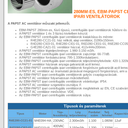
280MM-ES, EBM-PAPST C
IPARI VENTILÁTOROK
A PAPST AC ventilátor műszaki jellemzői.
EBM-PAPST 280mm-es, fúvó típusú, centrifugális ipari ventilátorok hűtésre és 
A PAPST ventilátor 1 és 3 fázisú kivitelben készül.
Az EBM-PAPST centrifugális ipari ventilátorok kialakítása és mérete:
R4E280-CC21-01: ház nélküli, alap ventilátor, D280x150mm.
R4D280-CI03-01, R4E280-CI01-01, R6D280-CE01-01, R6E280-CC0
G4E280-CA21-01: ventilátor házzal, 412x444x200mm.
A PAPST ventilátor légteljesítménye: 1.980-3.150 m3/h.
Az EBM-PAPST centrifugális ipari ventilátorok zajszintje: 66-77dB.
A PAPST ventilátor fordulatszáma: 795-1.330fordulat/perc.
Az EBM-PAPST centrifugális ipari ventilátorok teljesítményfelvétele: 420-1.320
A PAPST ventilátor házának anyaga galvanizált acél lemez.
Az EBM-PAPST centrifugális ipari ventilátorok forgórésze galvanizált acél leme
A PAPST AC ventilátor az óramutató járásával megegyező forgásirányú, ami a 
Az EBM-PAPST ipari centrifugális ventilátorok golyós csapágyazásúak.
A PAPST AC ventilátor folyamatosan működtethető.
Az EBM-PAPST ipari centrifugális ventilátorok védettsége: IP54.
A PAPST AC ventilátor szigetelési osztálya: F.
Az EBM-PAPST ipari centrifugális ventilátorok megfelelnek az EN, CE szabvá
A PAPST AC ventilátor minősítése: VDE.
Az EBM-PAPST ipari centrifugális ventilátorok súlya:
Típusok és paraméterek
Táp-
Lég
Fordulat
Telj.
Típus
Motor
Kapacitá
feszültség
teljesítmény
szám
felvétel
R4E280-CC21-01
M4E094-HA
230VAC
2.300m3/h
1.100
1.080W
12uF
400VAC
R4D280-CI03-01
M4D110-IA
3.150m3/h
1.330
1.320W
---