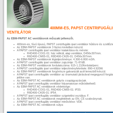
400MM-ES, PAPST CENTRIFUGÁLIS
VENTILÁTOR
Az EBM-PAPST AC ventilátorok műszaki jellemzői.
400mm-es, fúvó típusú, PAPST centrifugális ipari ventilátor hűtésre és szellőzt
Az EBM-PAPST ventilátorok 3 fázisú kivitelben készül.
A PAPST centrifugális ipari ventilátor kialakítása és mérete:
R4D400-CO01-01: ház nélküli, alap ventilátor, D456x307mm.
R6D400-CM05-01, R8D400-CK05-01: D456x307mm.
Az EBM-PAPST ventilátorok légteljesítménye: 4.300-6.800 m3/h.
A PAPST centrifugális ipari ventilátor zajszintje: 71-87dB.
Az EBM-PAPST ventilátorok fordulatszáma: 615-1.210fordulat/perc.
A PAPST centrifugális ipari ventilátor teljesítményfelvétele: 890-4.920W.
Az EBM-PAPST ventilátorok forgórésze galvanizált acél lemezből készül.
A PAPST ipari centrifugális ventilátor az óramutató járásával megegyező forgá
jelölve van.
Az EBM-PAPST AC ventilátorok golyós csapágyazásúak.
A PAPST ipari centrifugális ventilátor folyamatosan működtethető.
Az EBM-PAPST AC ventilátorok védettsége:
R4D400-CO01-01, R6D400-CM05-01: IP20.
R8D400-CK05-01: IP54.
A PAPST ipari centrifugális ventilátor szigetelési osztálya: F.
Az EBM-PAPST AC ventilátorok megfelelnek az EN, CE szabványnak.
A PAPST ipari centrifugális ventilátor minősítése: VDE.
Az EBM-PAPST AC ventilátorok súlya: