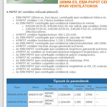
180MM-ES, EBM-PAPST CE
IPARI VENTILÁTOROK
A PAPST AC ventilátor műszaki jellemzői.
EBM-PAPST 180mm-es, fúvó típusú, centrifugális ipari ventilátorok hűtésre és 
A PAPST ventilátor 1 és 3 fázisú kivitelben készül.
Az EBM-PAPST centrifugális ipari ventilátorok kialakítása és mérete:
R4D180-AF20-05, R4E180-AS11-05: ház nélküli, alap ventilátor, D18
G4D180-FF20-01, G4D180-GF20-01, G4E180-FS11-01, G4E180-GS11-0
296x332x183mm.
A PAPST ventilátor légteljesítménye: 965-1.110 m3/h.
Az EBM-PAPST centrifugális ipari ventilátorok zajszintje: 66-69dB.
A PAPST ventilátor fordulatszáma: 1.130-1.330fordulat/perc.
Az EBM-PAPST centrifugális ipari ventilátorok teljesítményfelvétele: 160-195W.
A PAPST ventilátor házának anyaga galvanizált acél lemez.
Az EBM-PAPST centrifugális ipari ventilátorok forgórésze galvanizált acél leme
A PAPST AC ventilátor az óramutató járásával megegyező forgásirányú, ami a 
Az EBM-PAPST ipari centrifugális ventilátorok golyós csapágyazású.
A PAPST AC ventilátor folyamatosan működtethető.
Az EBM-PAPST ipari centrifugális ventilátorok védettsége: IP44.
A PAPST AC ventilátor szigetelési osztálya: B.
Az EBM-PAPST ipari centrifugális ventilátorok megfelelnek az EN, CE szabvá
A PAPST AC ventilátor minősítése: CCC.
Az EBM-PAPST ipari centrifugális ventilátorok súlya:
Típusok és paraméterek
Táp-
Lég
Fordulat
Telj.
Típus
Motor
Kapacitá
feszültség
teljesítmény
szám
felvétel
400VAC
R4D180-AF20-05
M4D074-DF
1.010m3/h
1.330
175W
---
3fázis
400VAC
G4D180-FF20-01
M4D074-DF
1.110m3/h
1.290
195W
---
3fázis