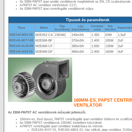
Az EBM-PAPST ipari axiális ventilátorok megfelelnek az EN, CE szabványnak.
A PAPST AC ventilátor minősítése: CCC.
Az EBM-PAPST ipari centrifugális ventilátorok súlya:
Típusok és paraméterek
Táp-
Lég
Fordulat
Telj.
Típus
Motor
Kapacitá
feszültség
teljesítmény
szám
felvétel
R2E140-BI52-05
M2E052-CA
230VAC
240m3/h
1.350
63W
1,5uF
R2E140-AE77-05
M2E068-BF
370m3/h
1.400
105W
2uF
R2E140-AL40-05
M2E068-CF
385m3/h
1.650
135W
2uF
R2E140-AI28-05
M2E068-DF
485m3/h
2.400
160W
4uF
160MM-ES, PAPST CENTRIF
VENTILÁTOR
Az EBM-PAPST AC ventilátorok műszaki jellemzői.
160mm-es, fúvó típusú, PAPST centrifugális ipari ventilátor hűtésre és szellőzt
Az EBM-PAPST ventilátorok 230VAC kivitelben készülnek.
A PAPST centrifugális ipari ventilátor kialakítása és mérete:
R2E160-AY47-01, R4E160-AB01-01: ház nélküli, alap ventilátor, D16