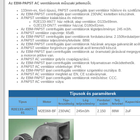
Az EBM-PAPST AC ventilátorok műszaki jellemzői.
133mm-es, fúvó típusú, PAPST centrifugális ipari ventilátor hűtésre és szellőzt
Az EBM-PAPST centrifugális ipari ventilátorok 230VAC kivitelben készülnek.
A PAPST ventilátor kialakítása és mérete:
R2E133-AN77: ház nélküli, alap ventilátor, D133x69mm.
G2E133-DN77: ventilátor házzal, D180x81mm.
Az EBM-PAPST centrifugális ipari ventilátorok légteljesítménye: 245 m3/h.
A PAPST ventilátor zajszintje: 65dB.
Az EBM-PAPST centrifugális ipari ventilátorok fordulatszáma: 2.150fordulat/per
A PAPST ventilátor teljesítményfelvétele: 88W.
Az EBM-PAPST centrifugális ipari ventilátorok házának anyaga galvanizált acé
A PAPST ventilátor forgórésze galvanizált acél lemezből készül.
Az EBM-PAPST ipari centrifugális ventilátorok az óramutató járásával megegy
a motoron jelölve van.
A PAPST AC ventilátor golyós csapágyazású.
Az EBM-PAPST ipari centrifugális ventilátorok folyamatosan működtethetők.
A PAPST AC ventilátor védettsége: IP44.
Az EBM-PAPST ipari centrifugális ventilátor szigetelési osztálya: B.
A PAPST AC ventilátor megfelel az EN, CE szabványnak.
Az EBM-PAPST ipari centrifugális ventilátorok minősítése: CCC.
A PAPST AC ventilátor súlya:
Típusok és paraméterek
Táp-
Lég
Fordulat
Telj.
Típus
Motor
Kapacitá
feszültség
teljesítmény
szám
felvétel
R2E133--AN77-
M2E068-BF
230VAC
245m3/h
2.150
88W
2uF
01