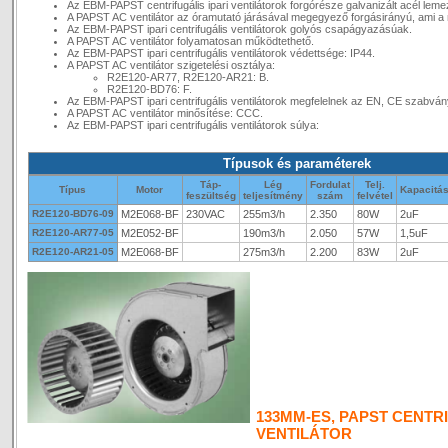
Az EBM-PAPST centrifugális ipari ventilátorok forgórésze galvanizált acél leme
A PAPST AC ventilátor az óramutató járásával megegyező forgásirányú, ami a 
Az EBM-PAPST ipari centrifugális ventilátorok golyós csapágyazásúak.
A PAPST AC ventilátor folyamatosan működtethető.
Az EBM-PAPST ipari centrifugális ventilátorok védettsége: IP44.
A PAPST AC ventilátor szigetelési osztálya:
R2E120-AR77, R2E120-AR21: B.
R2E120-BD76: F.
Az EBM-PAPST ipari centrifugális ventilátorok megfelelnek az EN, CE szabvá
A PAPST AC ventilátor minősítése: CCC.
Az EBM-PAPST ipari centrifugális ventilátorok súlya:
Típusok és paraméterek
Táp-
Lég
Fordulat
Telj.
Típus
Motor
Kapacitá
feszültség
teljesítmény
szám
felvétel
R2E120-BD76-09
M2E068-BF
230VAC
255m3/h
2.350
80W
2uF
R2E120-AR77-05
M2E052-BF
190m3/h
2.050
57W
1,5uF
R2E120-AR21-05
M2E068-BF
275m3/h
2.200
83W
2uF
133MM-ES, PAPST CENTRI
VENTILÁTOR