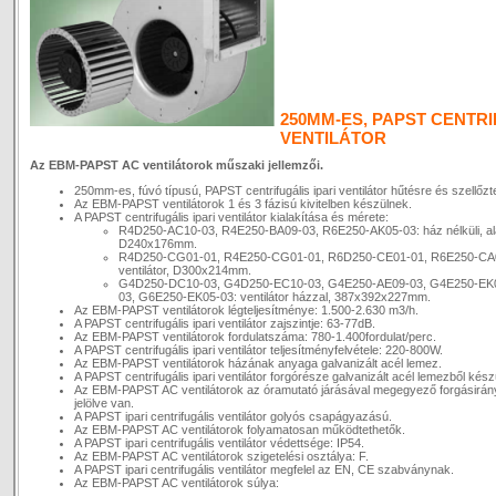
250MM-ES, PAPST CENTRI
VENTILÁTOR
Az EBM-PAPST AC ventilátorok műszaki jellemzői.
250mm-es, fúvó típusú, PAPST centrifugális ipari ventilátor hűtésre és szellőzt
Az EBM-PAPST ventilátorok 1 és 3 fázisú kivitelben készülnek.
A PAPST centrifugális ipari ventilátor kialakítása és mérete:
R4D250-AC10-03, R4E250-BA09-03, R6E250-AK05-03: ház nélküli, alap
D240x176mm.
R4D250-CG01-01, R4E250-CG01-01, R6D250-CE01-01, R6E250-CA08-0
ventilátor, D300x214mm.
G4D250-DC10-03, G4D250-EC10-03, G4E250-AE09-03, G4E250-EK
03, G6E250-EK05-03: ventilátor házzal, 387x392x227mm.
Az EBM-PAPST ventilátorok légteljesítménye: 1.500-2.630 m3/h.
A PAPST centrifugális ipari ventilátor zajszintje: 63-77dB.
Az EBM-PAPST ventilátorok fordulatszáma: 780-1.400fordulat/perc.
A PAPST centrifugális ipari ventilátor teljesítményfelvétele: 220-800W.
Az EBM-PAPST ventilátorok házának anyaga galvanizált acél lemez.
A PAPST centrifugális ipari ventilátor forgórésze galvanizált acél lemezből kész
Az EBM-PAPST AC ventilátorok az óramutató járásával megegyező forgásirán
jelölve van.
A PAPST ipari centrifugális ventilátor golyós csapágyazású.
Az EBM-PAPST AC ventilátorok folyamatosan működtethetők.
A PAPST ipari centrifugális ventilátor védettsége: IP54.
Az EBM-PAPST AC ventilátorok szigetelési osztálya: F.
A PAPST ipari centrifugális ventilátor megfelel az EN, CE szabványnak.
Az EBM-PAPST AC ventilátorok súlya: