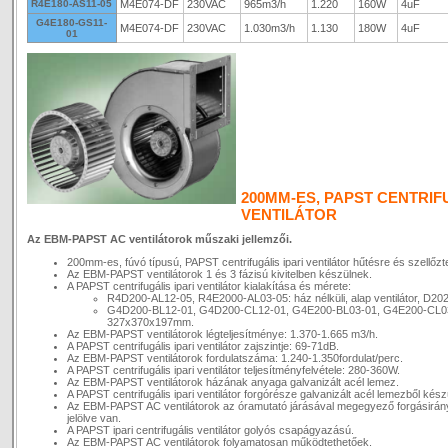
R4E180-AS11-05
M4E074-DF
230VAC
965m3/h
1.220
160W
4uF
G4E180-GS11-
M4E074-DF
230VAC
1.030m3/h
1.130
180W
4uF
01
200MM-ES, PAPST CENTRIFU
VENTILÁTOR
Az EBM-PAPST AC ventilátorok műszaki jellemzői.
200mm-es, fúvó típusú, PAPST centrifugális ipari ventilátor hűtésre és szellőzt
Az EBM-PAPST ventilátorok 1 és 3 fázisú kivitelben készülnek.
A PAPST centrifugális ipari ventilátor kialakítása és mérete:
R4D200-AL12-05, R4E2000-AL03-05: ház nélküli, alap ventilátor, D2
G4D200-BL12-01, G4D200-CL12-01, G4E200-BL03-01, G4E200-CL03-01
327x370x197mm.
Az EBM-PAPST ventilátorok légteljesítménye: 1.370-1.665 m3/h.
A PAPST centrifugális ipari ventilátor zajszintje: 69-71dB.
Az EBM-PAPST ventilátorok fordulatszáma: 1.240-1.350fordulat/perc.
A PAPST centrifugális ipari ventilátor teljesítményfelvétele: 280-360W.
Az EBM-PAPST ventilátorok házának anyaga galvanizált acél lemez.
A PAPST centrifugális ipari ventilátor forgórésze galvanizált acél lemezből kész
Az EBM-PAPST AC ventilátorok az óramutató járásával megegyező forgásirán
jelölve van.
A PAPST ipari centrifugális ventilátor golyós csapágyazású.
Az EBM-PAPST AC ventilátorok folyamatosan működtethetőek.