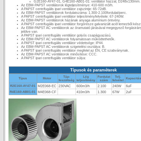
G2E160-AY47-01, G4E160-AB01-01: ventilátor házzal, D248x130mm.
Az EBM-PAPST ventilátorok légteljesítménye: 410-600 m3/h.
A PAPST centrifugális ipari ventilátor zajszintje: 65-72dB.
Az EBM-PAPST ventilátorok fordulatszáma: 1.300-2.100fordulat/perc.
A PAPST centrifugális ipari ventilátor teljesítményfelvétele: 67-240W.
Az EBM-PAPST ventilátorok házának anyaga alumínium öntvény.
A PAPST centrifugális ipari ventilátor forgórésze galvanizált acél lemezből kész
Az EBM-PAPST AC ventilátorok az óramutató járásával megegyező forgásirán
jelölve van.
A PAPST ipari centrifugális ventilátor golyós csapágyazású.
Az EBM-PAPST AC ventilátorok folyamatosan működtethetők.
A PAPST ipari centrifugális ventilátor védettsége: IP44.
Az EBM-PAPST AC ventilátorok szigetelési osztálya: B.
A PAPST ipari centrifugális ventilátor megfelel az EN, CE szabványnak.
Az EBM-PAPST AC ventilátorok minősítése: CCC.
A PAPST ipari centrifugális ventilátor súlya:
Típusok és paraméterek
Táp-
Lég
Fordulat
Telj.
Típus
Motor
Kapacitá
feszültség
teljesítmény
szám
felvétel
R2E160-AY47-01
M2E068-EC
230VAC
600m3/h
2.100
240W
6uF
R4E160-AB01-01
M4E068-CF
410m3/h
1.300
67W
2uF