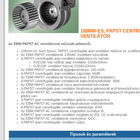
108MM-ES, PAPST CENTRI
VENTILÁTOR
Az EBM-PAPST AC ventilátorok műszaki jellemzői.
108mm-es, fúvó típusú, PAPST centrifugális ipari ventilátor hűtésre és szellőzt
Az EBM-PAPST ventilátorok 230VAC kivitelben készülnek.
A PAPST centrifugális ipari ventilátor kialakítása és mérete:
R2E108: ház nélküli, alap ventilátor, D108x63mm.
G2E108: ventilátor házzal, D168x115mm.
Az EBM-PAPST ventilátorok légteljesítménye: 160 m3/h.
A PAPST centrifugális ipari ventilátor zajszintje: 56dB.
Az EBM-PAPST ventilátorok fordulatszáma: 1.850fordulat/perc.
A PAPST centrifugális ipari ventilátorok teljesítményfelvétele: 30W.
Az EBM-PAPST ventilátorok háza alumíniumból készülnek.
A PAPST centrifugális ipari ventilátor forgórésze galvanizált acél lemezből kész
Az EBM-PAPST AC ventilátorok az óramutató járásával megegyező forgásirán
jelölve van.
A PAPST ipari centrifugális ventilátor golyós csapágyazású.
Az EBM-PAPST AC ventilátorok folyamatosan működtethetők.
A PAPST ipari centrifugális ventilátor védettsége: IP44.
Az EBM-PAPST AC ventilátorok szigetelési osztálya: B.
A PAPST ipari centrifugális ventilátor megfelel az EN, CE szabványnak.
Az EBM-PAPST AC ventilátorok minősítése: CCC.
A PAPST ipari centrifugális ventilátor súlya:
Típusok és paraméterek