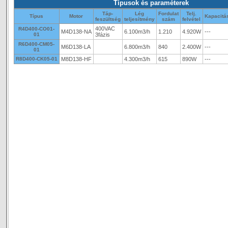
Típusok és paraméterek
Táp-
Lég
Fordulat
Telj.
Típus
Motor
Kapacitá
feszültség
teljesítmény
szám
felvétel
400VAC
R4D400-CO01-
M4D138-NA
6.100m3/h
1.210
4.920W
---
01
3fázis
R6D400-CM05-
M6D138-LA
6.800m3/h
840
2.400W
---
01
R8D400-CK05-01
M8D138-HF
4.300m3/h
615
890W
---