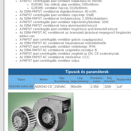
A PAPST centrifugális ipari ventilátor kialakítása és mérete:
R2E085: ház nélküli, alap ventilátor, D85x68mm.
G2E085: ventilátor házzal, D118x80mm.
Az EBM-PAPST ventilátorok légteljesítménye: 80 m3/h.
A PAPST centrifugális ipari ventilátor zajszintje: 53dB.
Az EBM-PAPST ventilátorok fordulatszáma: 2.350fordulat/perc.
A PAPST centrifugális ipari ventilátor teljesítményfelvétele: 32W.
Az EBM-PAPST ventilátorok háza alumíniumból készül.
A PAPST centrifugális ipari ventilátor forgórésze acél lemezből készül.
Az EBM-PAPST AC ventilátorok az óramutató járásával megegyező forgásirán
jelölve van.
A PAPST ipari centrifugális ventilátor golyós csapágyazású.
Az EBM-PAPST AC ventilátorok folyamatosan működtethetők.
A PAPST ipari centrifugális ventilátor védettsége: IP44.
Az EBM-PAPST AC ventilátorok szigetelési osztálya: B.
A PAPST ipari centrifugális ventilátor megfelel az EN, CE szabványnak.
Az EBM-PAPST AC ventilátorok minősítése: CCC.
A PAPST ipari centrifugális ventilátor súlya:
Típusok és paraméterek
Táp-
Lég
Fordulat
Telj.
Típus
Motor
Kapacitá
feszültség
teljesítmény
szám
felvétel
R2E085-AA01-05
M2E042-CE
230VAC
80m3/h
2.350
32W
1uF