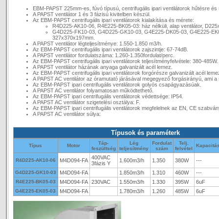
EBM-PAPST 225mm-es, fúvó típusú, centrifugális ipari ventilátorok hűtésre és 
A PAPST ventilátor 1 és 3 fázisú kivitelben készül.
Az EBM-PAPST centrifugális ipari ventilátorok kialakítása és mérete:
R4D225-AK10-06, R4E225-BK05-03: ház nélküli, alap ventilátor, D2
G4D225-FK10-03, G4D225-GK10-03, G4E225-DK05-03, G4E225-EK05-0
327x370x197mm.
A PAPST ventilátor légteljesítménye: 1.550-1.850 m3/h.
Az EBM-PAPST centrifugális ipari ventilátorok zajszintje: 67-74dB.
A PAPST ventilátor fordulatszáma: 1.260-1.350fordulat/perc.
Az EBM-PAPST centrifugális ipari ventilátorok teljesítményfelvétele: 380-485W.
A PAPST ventilátor házának anyaga galvanizált acél lemez.
Az EBM-PAPST centrifugális ipari ventilátorok forgórésze galvanizált acél leme
A PAPST AC ventilátor az óramutató járásával megegyező forgásirányú, ami a 
Az EBM-PAPST ipari centrifugális ventilátorok golyós csapágyazásúak.
A PAPST AC ventilátor folyamatosan működtethető.
Az EBM-PAPST ipari centrifugális ventilátorok védettsége: IP54.
A PAPST AC ventilátor szigetelési osztálya: F.
Az EBM-PAPST ipari centrifugális ventilátorok megfelelnek az EN, CE szabvá
A PAPST AC ventilátor súlya:
Típusok és paraméterk
Táp-
Lég
Fordulat
Telj.
Típus
Motor
Kapacitá
feszültség
teljesítmény
szám
felvétel
400VAC
R4D225-AK10-06
M4D094-FA
1.600m3/h
1.350
380W
---
3fázis Y
G4D225-GK10-03
M4D094-FA
1.850m3/h
1.310
460W
---
R4E225-BK05-03
M4D094-FA
230VAC
1.550m3/h
1.330
395W
6uF
G4E225-EK05-03
M4D094-FA
1.780m3/h
1.260
485W
6uF