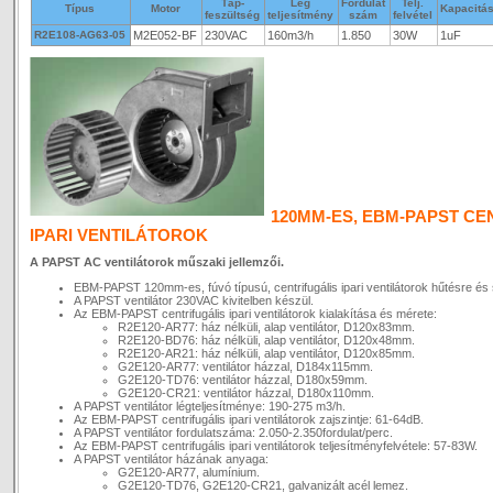
Táp-
Lég
Fordulat
Telj.
Típus
Motor
Kapacitá
feszültség
teljesítmény
szám
felvétel
R2E108-AG63-05
M2E052-BF
230VAC
160m3/h
1.850
30W
1uF
120MM-ES, EBM-PAPST CE
IPARI VENTILÁTOROK
A PAPST AC ventilátorok műszaki jellemzői.
EBM-PAPST 120mm-es, fúvó típusú, centrifugális ipari ventilátorok hűtésre és 
A PAPST ventilátor 230VAC kivitelben készül.
Az EBM-PAPST centrifugális ipari ventilátorok kialakítása és mérete:
R2E120-AR77: ház nélküli, alap ventilátor, D120x83mm.
R2E120-BD76: ház nélküli, alap ventilátor, D120x48mm.
R2E120-AR21: ház nélküli, alap ventilátor, D120x85mm.
G2E120-AR77: ventilátor házzal, D184x115mm.
G2E120-TD76: ventilátor házzal, D180x59mm.
G2E120-CR21: ventilátor házzal, D180x110mm.
A PAPST ventilátor légteljesítménye: 190-275 m3/h.
Az EBM-PAPST centrifugális ipari ventilátorok zajszintje: 61-64dB.
A PAPST ventilátor fordulatszáma: 2.050-2.350fordulat/perc.
Az EBM-PAPST centrifugális ipari ventilátorok teljesítményfelvétele: 57-83W.
A PAPST ventilátor házának anyaga:
G2E120-AR77, alumínium.
G2E120-TD76, G2E120-CR21, galvanizált acél lemez.