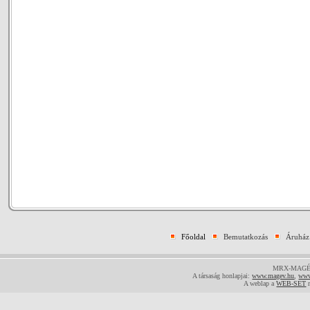
Főoldal
Bemutatkozás
Áruház
MRX-MAGÉV-E
A társaság honlapjai:
www.magev.hu
,
www
A weblap a
WEB-SET
r