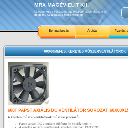
MRX-MAGÉV-ELIT Kft.
Új webshopba költözünk, így oldalunk átirányításokkal
dolgozik. Köszönjük a megértésüket!
Bemutatkozás
Áruház
Fizetés, s
60X60MM-ES, KERETES MÛSZERVENTILÁTOROK
600F PAPST AXIÁLIS DC VENTILÁTOR SOROZAT, 60X60X1
A keretes műszerventilátorok műszaki jellemzői.
Papst axiális DC ventilátor hűtésre és szellőztetésre.
A keretes műszerventilátorok légteljesítménye: 19-33m3/h.