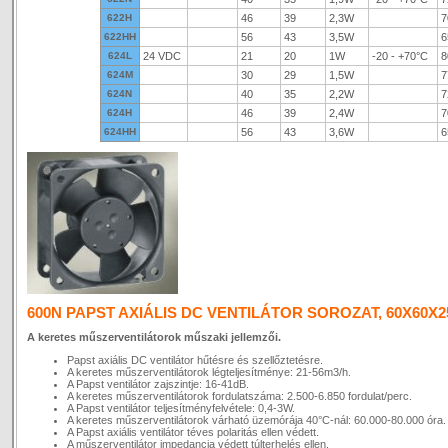
622H
46
39
2,3W
7
622HH
56
43
3,5W
6
624L
24 VDC
21
20
1W
-20 - +70°C
8
624M
30
29
1,5W
7
624N
40
35
2,2W
7
624H
46
39
2,4W
7
624HH
56
43
3,6W
6
600N PAPST AXIÁLIS DC VENTILÁTOR SOROZAT, 60X60X
A keretes műszerventilátorok műszaki jellemzői.
Papst axiális DC ventilátor hűtésre és szellőztetésre.
A keretes műszerventilátorok légteljesítménye: 21-56m3/h.
A Papst ventilátor zajszintje: 16-41dB.
A keretes műszerventilátorok fordulatszáma: 2.500-6.850 fordulat/perc.
A Papst ventilátor teljesítményfelvétele: 0,4-3W.
A keretes műszerventilátorok várható üzemórája 40°C-nál: 60.000-80.000 óra.
A Papst axiális ventilátor téves polaritás ellen védett.
A műszerventilátor impedancia védett túlterhelés ellen.