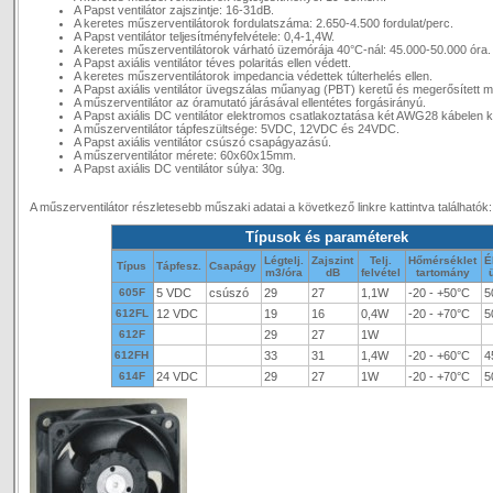
A Papst ventilátor zajszintje: 16-31dB.
A keretes műszerventilátorok fordulatszáma: 2.650-4.500 fordulat/perc.
A Papst ventilátor teljesítményfelvétele: 0,4-1,4W.
A keretes műszerventilátorok várható üzemórája 40°C-nál: 45.000-50.000 óra.
A Papst axiális ventilátor téves polaritás ellen védett.
A keretes műszerventilátorok impedancia védettek túlterhelés ellen.
A Papst axiális ventilátor üvegszálas műanyag (PBT) keretű és megerősített 
A műszerventilátor az óramutató járásával ellentétes forgásirányú.
A Papst axiális DC ventilátor elektromos csatlakoztatása két AWG28 kábelen ke
A műszerventilátor tápfeszültsége: 5VDC, 12VDC és 24VDC.
A Papst axiális ventilátor csúszó csapágyazású.
A műszerventilátor mérete: 60x60x15mm.
A Papst axiális DC ventilátor súlya: 30g.
A műszerventilátor részletesebb műszaki adatai a következő linkre kattintva találhatók
Típusok és paraméterek
Légtelj.
Zajszint
Telj.
Hőmérséklet
É
Típus
Tápfesz.
Csapágy
m3/óra
dB
felvétel
tartomány
605F
5 VDC
csúszó
29
27
1,1W
-20 - +50°C
5
612FL
12 VDC
19
16
0,4W
-20 - +70°C
5
612F
29
27
1W
612FH
33
31
1,4W
-20 - +60°C
4
614F
24 VDC
29
27
1W
-20 - +70°C
5