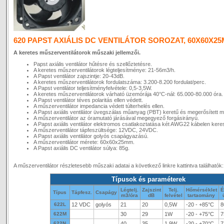
620 PAPST AXIÁLIS DC VENTILÁTOR SOROZAT, 60X60X25
A keretes műszerventilátorok műszaki jellemzői.
Papst axiális ventilátor hűtésre és szellőztetésre.
A keretes műszerventilátorok légteljesítménye: 21-56m3/h.
A Papst ventilátor zajszintje: 20-43dB.
A keretes műszerventilátorok fordulatszáma: 3.200-8.200 fordulat/perc.
A Papst ventilátor teljesítményfelvétele: 0,5-3,5W.
A keretes műszerventilátorok várható üzemórája 40°C-nál: 65.000-80.000 óra.
A Papst ventilátor téves polaritás ellen védett.
A műszerventilátor impedancia védett túlterhelés ellen.
A Papst axiális ventilátor üvegszálas műanyag (PBT) keretű és megerősített 
A műszerventilátor az óramutató járásával megegyező forgásirányú.
A Papst axiális ventilátor elektromos csatlakoztatása két AWG22 kábelen keresz
A műszerventilátor tápfeszültsége: 12VDC, 24VDC.
A Papst axiális ventilátor golyós csapágyazású.
A műszerventilátor mérete: 60x60x25mm.
A Papst axiális DC ventilátor súlya: 85g.
A műszerventilátor részletesebb műszaki adatai a következő linkre kattintva találhatók
Típusok és paraméterek
Légtelj.
Zajszint
Telj.
Hőmérséklet
É
Típus
Tápfesz.
Csapágy
m3/óra
dB
felvétel
tartaomány
622L
12 VDC
golyós
21
20
0,5W
-20 - +85°C
8
622M
30
29
1W
-20 - +75°C
7
622N
40
35
1,9W
-20 - +70°C
7