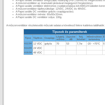
A Papst axiális ventilátor üvegszálas műanyag (PBT) keretű és megerősített 
A műszerventilátor az óramutató járásával megegyező forgásirányú.
A Papst axiális ventilátor elektromos csatlakoztatása két AWG24 kábelen keresz
A műszerventilátor tápfeszültsége: 12VDC, 24VDC és 48VDC.
A Papst axiális DC ventilátor golyós csapágyazású.
A műszerventilátor mérete: 60x60x32mm.
A Papst axiális DC ventilátor súlya: 100g.
A műszerventilátor részletesebb műszaki adatai a következő linkre kattintva találhatók
Típusok és paraméterek
Légtelj.
Zajszint
Telj.
Hőmérséklet
É
Típus
Tápfesz.
Csapágy
m3/óra
dB
felvétel
tartomány
612JH
12 VDC
golyós
70
53
7,7w
-20 - +70°C
5
614JH
24 VDC
618JH
48 VDC