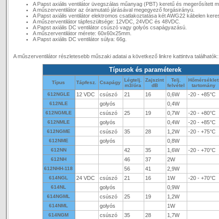
A Papst axiális ventilátor üvegszálas műanyag (PBT) keretű és megerősített 
A műszerventilátor az óramutató járásával megegyező forgásirányú.
A Papst axiális ventilátor elektromos csatlakoztatása két AWG22 kábelen keresz
A műszerventilátor tápfeszültsége: 12VDC, 24VDC és 48VDC.
A Papst axiális DC ventilátor csúszó vagy golyós csapágyazású.
A műszerventilátor mérete: 60x60x25mm.
A Papst axiális DC ventilátor súlya: 66g.
A műszerventilátor részletesebb műszaki adatai a következő linkre kattintva találhatók
Típusok és paraméterek
Légtelj.
Zajszint
Telj.
Hőmérséklet
Típus
Tápfesz.
Csapágy
m3/óra
dB
felvétel
tartomány
612NGLE
12 VDC
csúszó
21
16
0,6W
-20 - +85°C
612NLE
golyós
0,4W
612NGMLE
csúszó
25
19
0,7W
-20 - +80°C
612NMLE
golyós
0,4W
-20 - +85°C
612NGME
csúszó
35
28
1,2W
-20 - +75°C
612NME
golyós
0,8W
612NN
42
35
1,6W
-20 - +70°C
612NH
46
37
2W
612NHH-118
56
41
2,9W
614NGL
24 VDC
csúszó
21
16
1W
-20 - +70°C
614NL
golyós
0,9W
614NGML
csúszó
25
19
1,2W
614NML
golyós
1W
614NGM
csúszó
35
28
1,7W