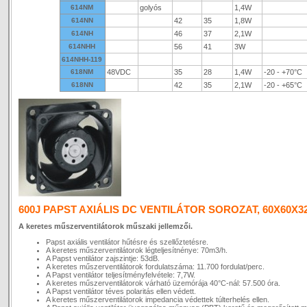
614NM
golyós
1,4W
614NN
42
35
1,8W
614NH
46
37
2,1W
614NHH
56
41
3W
614NHH-119
618NM
48VDC
35
28
1,4W
-20 - +70°C
618NN
42
35
2,1W
-20 - +65°C
600J PAPST AXIÁLIS DC VENTILÁTOR SOROZAT, 60X60X3
A keretes műszerventilátorok műszaki jellemzői.
Papst axiális ventilátor hűtésre és szellőztetésre.
A keretes műszerventilátorok légteljesítnénye: 70m3/h.
A Papst ventilátor zajszintje: 53dB.
A keretes műszerventilátorok fordulatszáma: 11.700 fordulat/perc.
A Papst ventilátor teljesítményfelvétele: 7,7W.
A keretes műszerventilátorok várható üzemórája 40°C-nál: 57.500 óra.
A Papst ventilátor téves polaritás ellen védett.
A keretes műszerventilátorok impedancia védettek túlterhelés ellen.